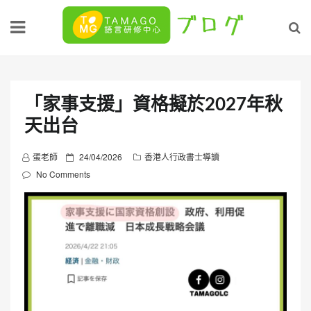
Skip
to
content
「家事支援」資格擬於2027年秋
天出台
P
蛋老師
24/04/2026
香港人行政書士導讀
o
No Comments
s
t
e
d
o
n