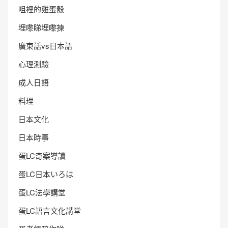
咀裡的雞蛋殼
埋嚟睇埋嚟揀
廣東話vs日本語
心理測驗
成人日語
料理
日本文化
日本時事
蛋LC奇案導讀
蛋LC日本いろは
蛋LC法學講堂
蛋LC語言文化講堂