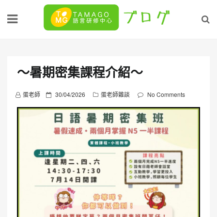
Skip
to
content
～暑期密集課程介紹～
P
蛋老師
30/04/2026
蛋老師雜談
No Comments
o
s
t
e
d
o
n