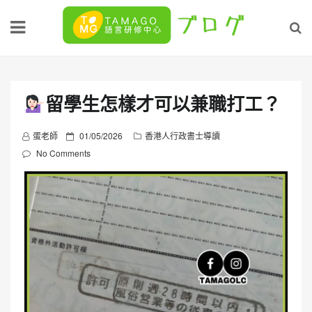
Skip
to
content
留學生怎樣才可以兼職打工？
P
蛋老師
01/05/2026
香港人行政書士導讀
o
No Comments
s
t
e
d
o
n