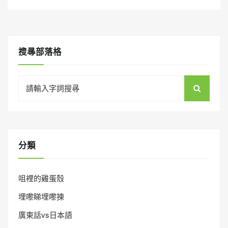
搜㝷部落格
Search
for:
分類
咀裡的雞蛋殼
埋嚟睇埋嚟揀
廣東話vs日本語