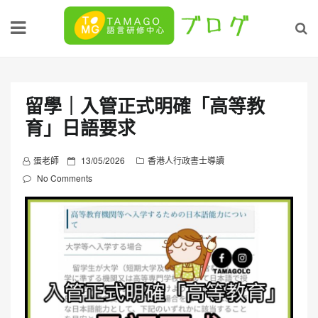
Skip
to
content
留學｜入管正式明確「高等教
育」日語要求
P
蛋老師
13/05/2026
香港人行政書士導讀
o
No Comments
s
t
e
d
o
n