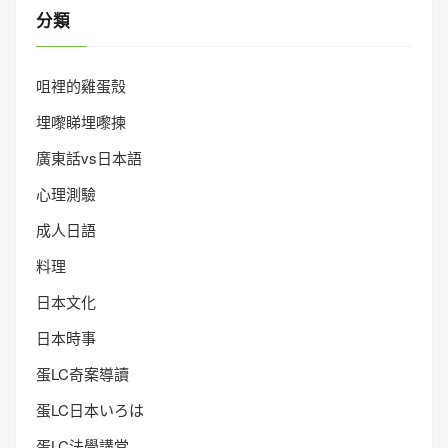
分類
咀裡的雞蛋殼
埋嚟睇埋嚟揀
廣東話vs日本語
心理測驗
成人日語
料理
日本文化
日本時事
蛋LC奇案導讀
蛋LC日本いろは
蛋LC法學講堂