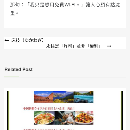
那句：「我只是想用免費Wi-Fi。」讓人心頭有點沈
重。
文
床技（ゆかわざ）
永住是「許可」並非「權利」
章
導
覽
Related Post