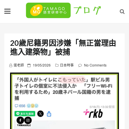
Skip
to
content
20歲尼籍男因涉嫌「無正當理由
進入建築物」被捕
P
蛋老師
19/05/2026
日本時事
No Comments
o
s
t
e
d
o
n