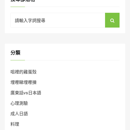
Search
for:
分類
咀裡的雞蛋殼
埋嚟睇埋嚟揀
廣東話vs日本語
心理測驗
成人日語
料理