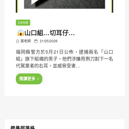
日本時事
山口組…切耳仔…
P
蛋老師
21/05/2026
o
福岡縣警方於5月21日公佈，逮捕兩名「山口
s
組」旗下組織的男子，他們涉嫌用𠝹刀割下一名
t
代駕業者的右耳，並威脅受害…
e
d
閱讀更多
o
n
搜㝷部落格