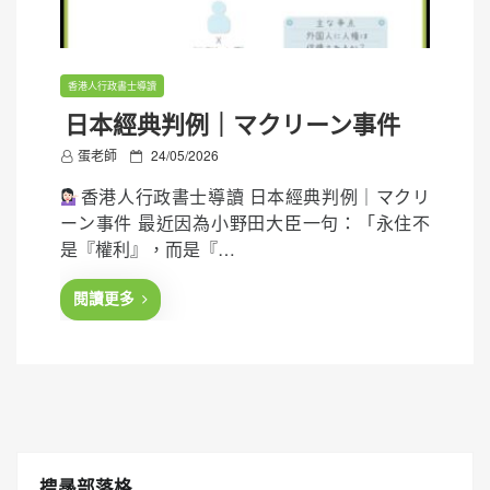
香港人行政書士導讀
日本經典判例｜マクリーン事件
P
蛋老師
24/05/2026
o
香港人行政書士導讀 日本經典判例｜マクリ
s
ーン事件 最近因為小野田大臣一句：「永住不
t
是『權利』，而是『…
e
d
閱讀更多
o
n
搜㝷部落格