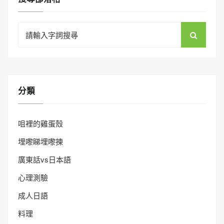
Search
for:
分類
咀裡的雞蛋殼
埋嚟睇埋嚟揀
廣東話vs日本語
心理測驗
成人日語
料理