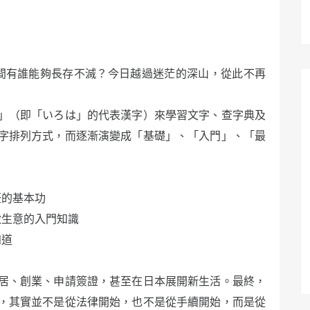
世間有誰能夠長存不滅？今日越過迷茫的深山，從此不再
」（即「いろは」的代表漢字）來學習文字、查字典及
字排列方式，而逐漸演變成「基礎」、「入門」、「最
飪的基本功
做生意的入門知識
知道
居、創業、申請簽證，甚至在日本展開新生活。最終，
，其實並不是從法律開始，也不是從手續開始，而是從