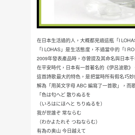
在日本生活過的人，大概都見過這瓶「I LOHA
「I LOHAS」是生活態度，不過當中的「I
2009年發表產品時，亦曾提及其命名與日本
在平安時代，日本有一首著名的《伊呂波歌》
這首詩歌最大的特色，是把當時所有假名巧妙
解為「用英文字母 ABC 編寫了一首歌」，
「色は匂へど 散りぬるを
（いろはにほへと ちりぬるを）
我が世誰ぞ 常ならむ
（わかよたれそ つねならむ）
有為の奥山 今日越えて