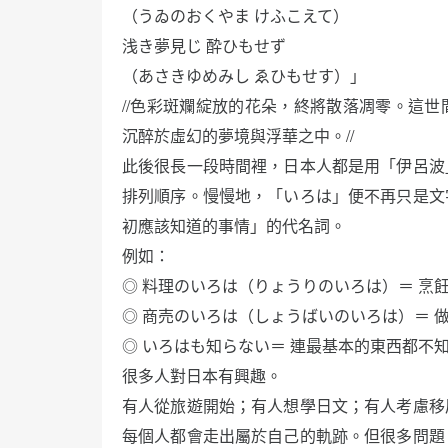
（うゐのおくやま けふこえて）
浅き夢見じ 酔ひもせず
（あさきゆめみし ゑひもせす）」
//色彩斑斕綻放的花朵，終將散落凋零。這
沉醉於虛幻的夢境與浮華之中。//
此後很長一段時間裡，日本人都是用「伊呂波
排列順序。慢慢地，「いろは」便不再只是文
初應該知道的事情」的代名詞。
例如：
◎ 料理のいろは（りょうりのいろは）＝ 烹
◎ 商売のいろは（しょうばいのいろは）＝ 
◎ いろはも知らない＝ 連最基本的東西都不
很多人對日本有興趣。
有人從旅遊開始；有人想學日文；有人考慮移
每個人都會走出屬於自己的軌跡。但很多問題