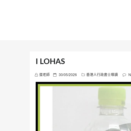
Skip
to
content
I LOHAS
P
蛋老師
30/05/2026
香港人行政書士導讀
N
o
s
t
e
d
o
n