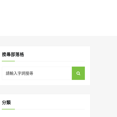
搜㝷部落格
Search
for:
分類