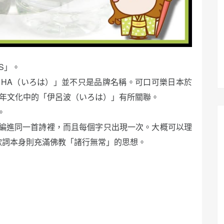
S」。
 RO HA（いろは）」並不只是品牌名稱。可口可樂日本於
千年文化中的「伊呂波（いろは）」有所關聯。
。
編進同一首詩裡，而且每個字只出現一次。大概可以理
而歌詞本身則充滿佛教「諸行無常」的思想。