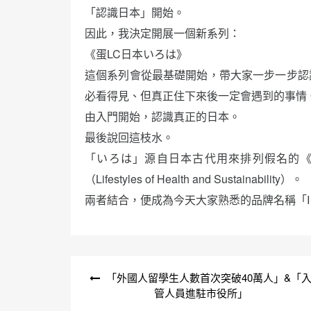
「認識日本」開始。
因此，我決定開展一個新系列：
《蛋LC日本いろは》
這個系列會從最基礎開始，帶大家一步一步認
必看得見、但真正住下來後一定會遇到的事情
由入門開始，認識真正的日本。
最後說回這枝水。
「いろは」源自日本古代用來排列假名的《
（Lifestyles of Health and Sustainability）。
兩者結合，便成為今天大家熟悉的品牌名稱「I 
文
「外國人留學生人數首次突破40萬人」&「
章
管人員進駐市役所」
導