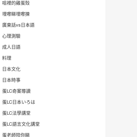
咀裡的雞蛋殼
埋嚟睇埋嚟揀
廣東話vs日本語
心理測驗
成人日語
料理
日本文化
日本時事
蛋LC奇案導讀
蛋LC日本いろは
蛋LC法學講堂
蛋LC語言文化講堂
蛋老師陪你睇