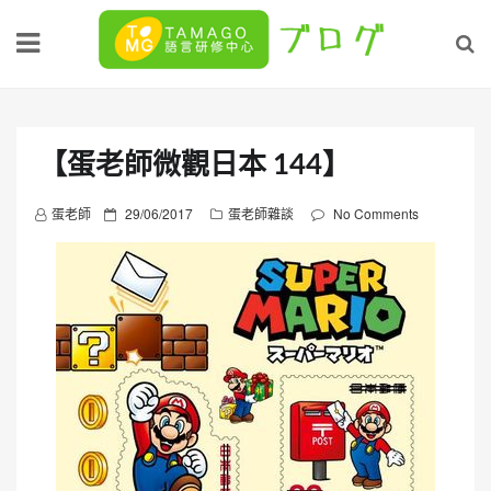
Skip
to
content
【蛋老師微觀日本 144】
P
蛋老師
29/06/2017
蛋老師雜談
No Comments
o
s
t
e
d
o
n