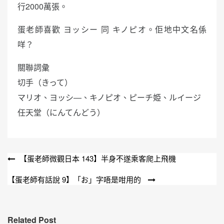
行2000萬張。
蛋老師喜歡 ヨッシー 同 キノピオ。佢地中文名係
咩？
關聯詞彙
切手（きって）
マリオ、ヨッシ―、キノピオ、ピーチ姫、ルイージ
任天堂（にんてんどう）
文
【蛋老師微觀日本 143】半身不遂乘客爬上飛機
章
【蛋老師有話說 9】「お」字唔是咁用的
導
覽
Related Post