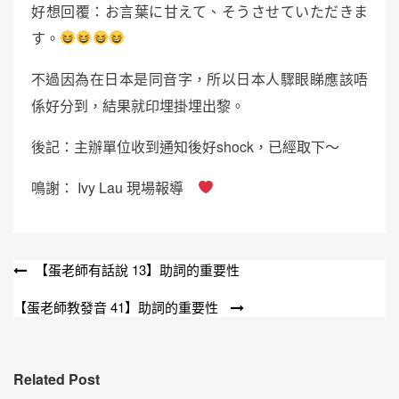
好想回覆：お言葉に甘えて、そうさせていただきま
す。
不過因為在日本是同音字，所以日本人驟眼睇應該唔
係好分到，結果就印埋掛埋出黎。
後記：主辦單位收到通知後好shock，已經取下～
鳴謝： Ivy Lau 現場報導
文
【蛋老師有話說 13】助詞的重要性
章
【蛋老師教發音 41】助詞的重要性
導
覽
Related Post