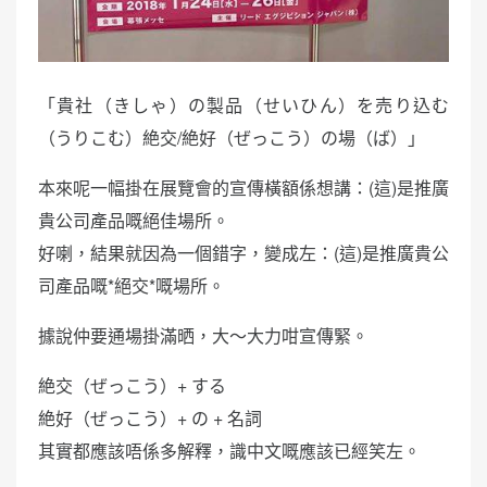
「貴社（きしゃ）の製品（せいひん）を売り込む
（うりこむ）絶交/絶好（ぜっこう）の場（ば）」
本來呢一幅掛在展覽會的宣傳橫額係想講：(這)是推廣
貴公司產品嘅絕佳場所。
好喇，結果就因為一個錯字，變成左：(這)是推廣貴公
司產品嘅*絕交*嘅場所。
據說仲要通場掛滿晒，大～大力咁宣傳緊。
絶交（ぜっこう）+ する
絶好（ぜっこう）+ の + 名詞
其實都應該唔係多解釋，識中文嘅應該已經笑左。