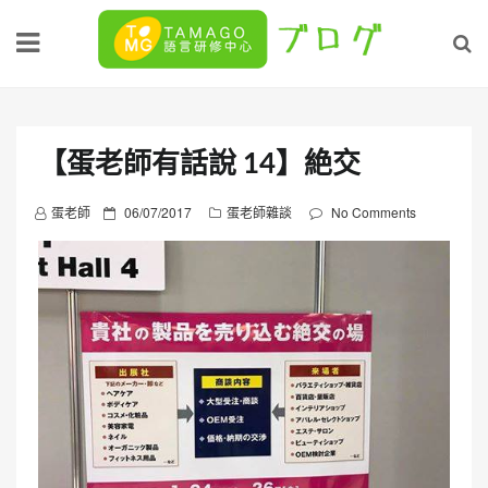
Skip
to
content
【蛋老師有話說 14】絶交
P
蛋老師
06/07/2017
蛋老師雜談
No Comments
o
s
t
e
d
o
n