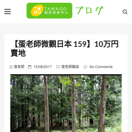
Skip
to
content
【蛋老師微觀日本 159】10万円
賣地
P
蛋老師
15/08/2017
蛋老師雜談
No Comments
o
s
t
e
d
o
n