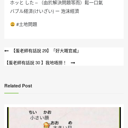
ホッと した – （由於解決問題等而）鬆一口氣
バブル経済(けいざい) ー 泡沫經濟
#土地問題
文
【蛋老師有話說 29】「好大嘅官威」
章
【蛋老師有話說 30 】我地唔撈！
導
覽
Related Post