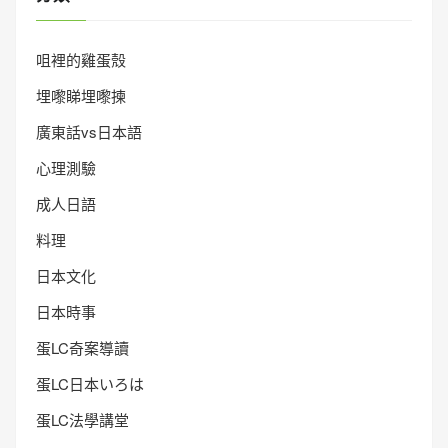
咀裡的雞蛋殼
埋嚟睇埋嚟揀
廣東話vs日本語
心理測驗
成人日語
料理
日本文化
日本時事
蛋LC奇案導讀
蛋LC日本いろは
蛋LC法學講堂