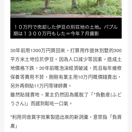
30年前用1300万円買回來，打算用作退休別墅的300
平方米土地位於伊豆。因為人口減少等因素，造成土
地價格下跌，30年前嘅泡沫經濟破滅，而且每年維修
保養等費用不菲，剛剛有業主用10万円嘅價錢賣出，
另外再倒貼11万円等律師費。
雖然貼錢賣地，業主仍然因為擺脫了「*負動産(ふど
うさん)」而感到鬆咗一口氣。
*利用同音異字效果製造出來的新詞彙，意思指「負資
產」