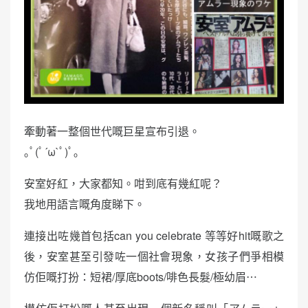
牽動著一整個世代嘅巨星宣布引退。
｡ﾟ(ﾟ´ω`ﾟ)ﾟ｡
安室好紅，大家都知。咁到底有幾紅呢？
我地用語言嘅角度睇下。
連接出咗幾首包括can you celebrate 等等好hit嘅歌之
後，安室甚至引發咗一個社會現象，女孩子們爭相模
仿佢嘅打扮：短裙/厚底boots/啡色長髮/極幼眉⋯