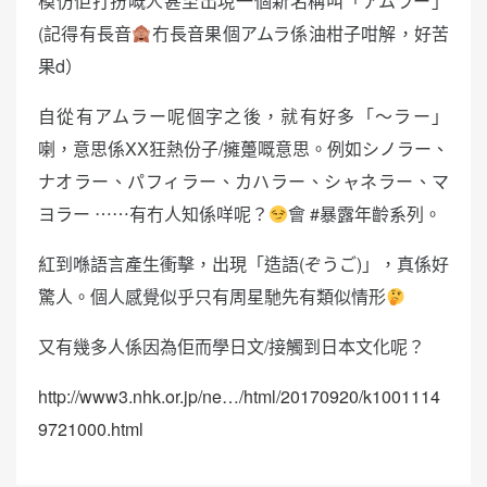
模仿佢打扮嘅人甚至出現一個新名稱叫「アムラー」
(記得有長音
冇長音果個アムラ係油柑子咁解，好苦
果d）
自從有アムラー呢個字之後，就有好多「〜ラー」
喇，意思係XX狂熱份子/擁躉嘅意思。例如シノラー、
ナオラー、パフィラー、カハラー、シャネラー、マ
ヨラー ⋯⋯有冇人知係咩呢？
會 #暴露年齡系列。
紅到喺語言產生衝擊，出現「造語(ぞうご)」，真係好
驚人。個人感覺似乎只有周星馳先有類似情形
又有幾多人係因為佢而學日文/接觸到日本文化呢？
http://www3.nhk.or.jp/ne…/html/20170920/k1001114
9721000.html