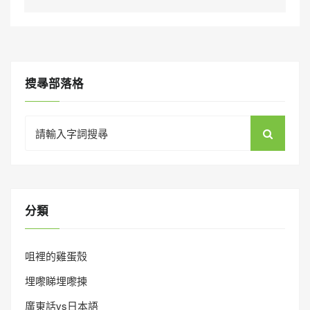
搜㝷部落格
Search
for:
分類
咀裡的雞蛋殼
埋嚟睇埋嚟揀
廣東話vs日本語