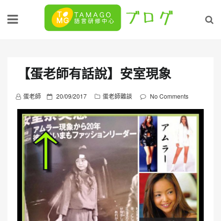
Skip
to
content
【蛋老師有話說】安室現象
P
蛋老師
20/09/2017
蛋老師雜談
No Comments
o
s
t
e
d
o
n