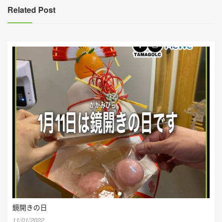
覽
Related Post
鏡開きの日
11/01/2022