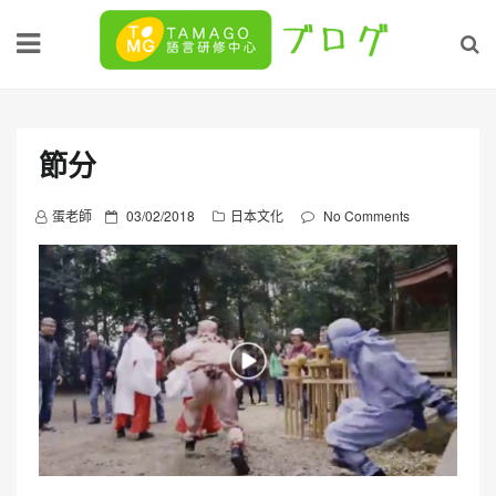
Skip
to
content
節分
P
蛋老師
03/02/2018
日本文化
No Comments
o
s
t
e
d
o
n