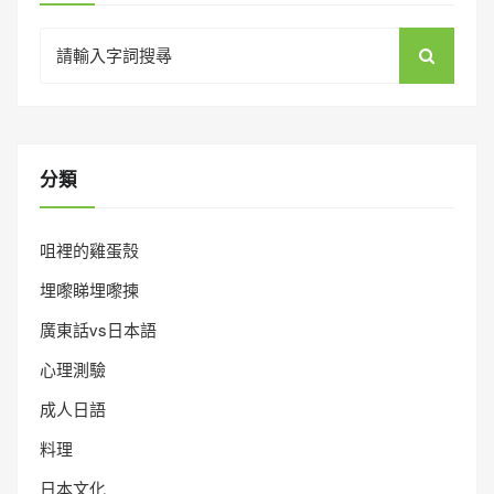
Search
for:
分類
咀裡的雞蛋殼
埋嚟睇埋嚟揀
廣東話vs日本語
心理測驗
成人日語
料理
日本文化