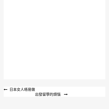
文
日本女人唔易做
出發留學的煩惱
章
導