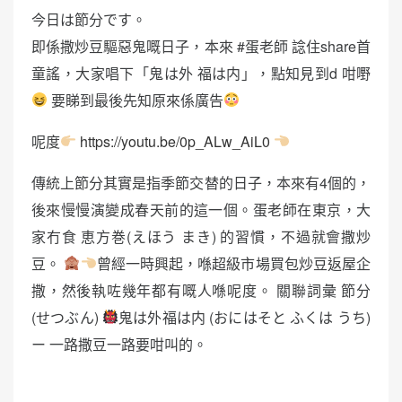
今日は節分です。
即係撒炒豆驅惡鬼嘅日子，本來 #蛋老師 諗住share首
童謠，大家唱下「鬼は外 福は内」，點知見到d 咁嘢
要睇到最後先知原來係廣告
呢度
https://youtu.be/0p_ALw_AiL0
傳統上節分其實是指季節交替的日子，本來有4個的，
後來慢慢演變成春天前的這一個。蛋老師在東京，大
家冇食 恵方巻(えほう まき) 的習慣，不過就會撒炒
豆。
曾經一時興起，喺超級市場買包炒豆返屋企
撒，然後執咗幾年都有嘅人喺呢度。 關聯詞彙 節分
(せつぶん)
鬼は外福は内 (おにはそと ふくは うち)
ー 一路撒豆一路要咁叫的。