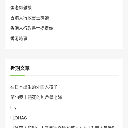
蛋老師雜談
香港人行政書士導讀
香港人行政書士提提你
香港時事
近期文章
在日本出生的外國人孩子
第14案｜餓死的無戶籍老婦
Lily
I LOHAS
「外國人留學生人數首次突破40萬人」&「入管人員進駐