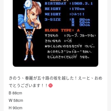
きのう、春麗が五十路の坂を越した！えーと、おめ
でとうございます！！
B 88cm
W 58cm
H 90cm