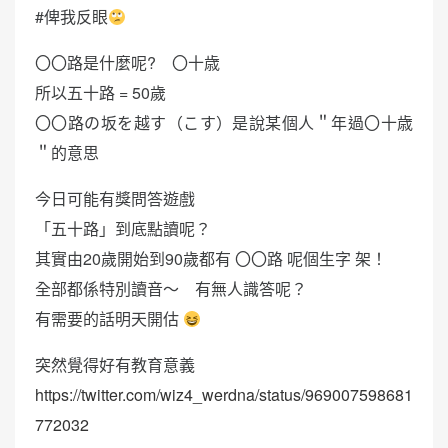
#俾我反眼
〇〇路是什麼呢? 〇十歳
所以五十路 = 50歲
〇〇路の坂を越す（こす）是說某個人＂年過〇十歳
＂的意思
今日可能有獎問答遊戲
「五十路」到底點讀呢？
其實由20歲開始到90歲都有 〇〇路 呢個生字 架！
全部都係特別讀音～ 有無人識答呢？
有需要的話明天開估
突然覺得好有教育意義
https://twitter.com/wiz4_werdna/status/969007598681
772032