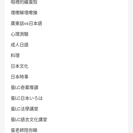
咀裡的雞蛋殼
埋嚟睇埋嚟揀
廣東話vs日本語
心理測驗
成人日語
料理
日本文化
日本時事
蛋LC奇案導讀
蛋LC日本いろは
蛋LC法學講堂
蛋LC語言文化講堂
蛋老師陪你睇