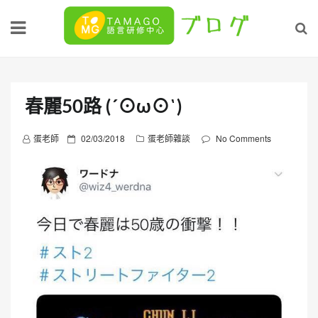
Skip
to
content
春麗50路 (´⊙ω⊙`)
P
蛋老師
02/03/2018
蛋老師雜談
No Comments
o
s
t
e
d
o
n