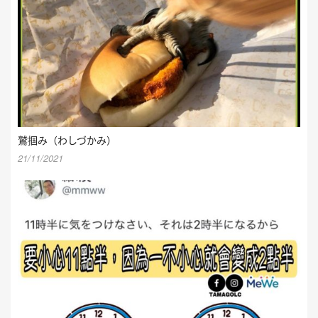
鷲掴み（わしづかみ）
21/11/2021