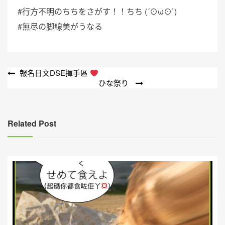
#行方不明のちちをさがす！！ちち (´⊙ω⊙`)
#無尽の脚線美がうなる
文
報名日文DSE揮手區
ひな祭り
章
導
覽
Related Post