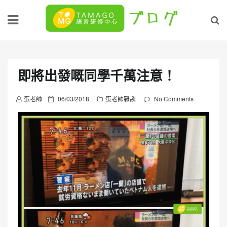
Skip
to
content
即將出發嘅同學千萬注意！
P
蛋老師
06/03/2018
蛋老師雜談
No Comments
o
s
t
e
d
o
n