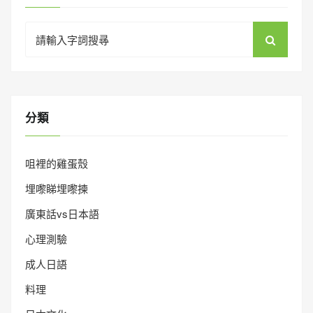
Search
for:
分類
咀裡的雞蛋殼
埋嚟睇埋嚟揀
廣東話vs日本語
心理測驗
成人日語
料理