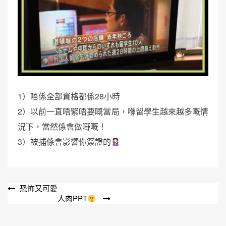
1）唔係全部資格都係28小時
2）以前一直唔緊唔要嘅當局，喺留學生越來越多嘅情
況下，當然係會做嘢嘅！
3）被捕係會影響你簽證的
文
恐怖又可愛
人肉PPT
章
導