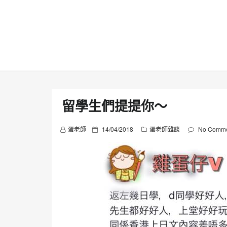
Skip
to
content
留學生們提提你～
P
蛋老師
14/04/2018
蛋老師雜談
No Comme
o
s
t
e
d
o
n