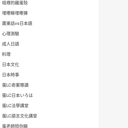
咀裡的雞蛋殼
埋嚟睇埋嚟揀
廣東話vs日本語
心理測驗
成人日語
料理
日本文化
日本時事
蛋LC奇案導讀
蛋LC日本いろは
蛋LC法學講堂
蛋LC語言文化講堂
蛋老師陪你睇