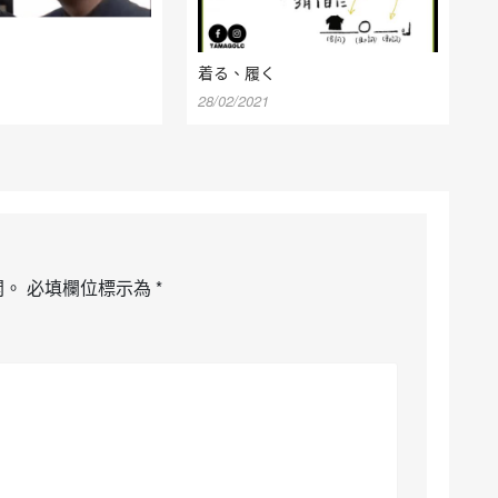
着る、履く
28/02/2021
開。
必填欄位標示為
*