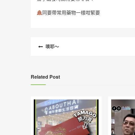
同要帶常用藥物一樣咁緊要
文
噢耶～
章
導
覽
Related Post