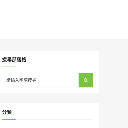
搜㝷部落格
Search
for:
分類