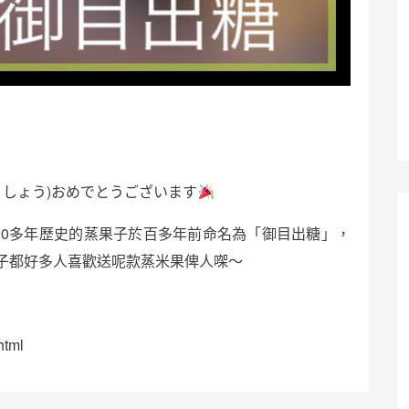
うしょう)おめでとうございます
00多年歷史的蒸果子於百多年前命名為「御目出糖」，
子都好多人喜歡送呢款蒸米果俾人㗎～
html