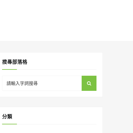
搜㝷部落格
Search
for:
分類