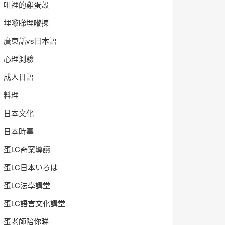
咀裡的雞蛋殼
埋嚟睇埋嚟揀
廣東話vs日本語
心理測驗
成人日語
料理
日本文化
日本時事
蛋LC奇案導讀
蛋LC日本いろは
蛋LC法學講堂
蛋LC語言文化講堂
蛋老師陪你睇