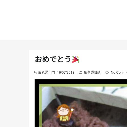
Skip
to
content
おめでとう
P
蛋老師
16/07/2018
蛋老師雜談
No Comme
o
s
t
e
d
o
n