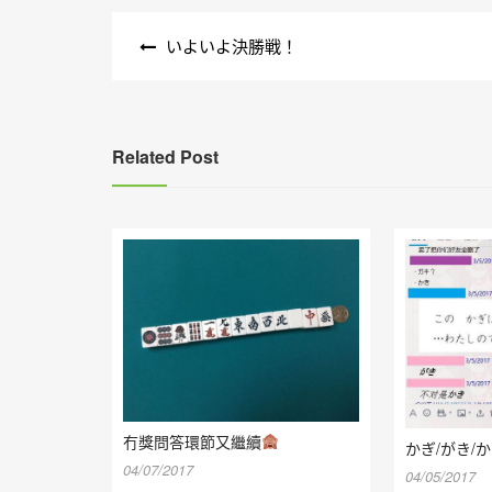
文
いよいよ決勝戦！
章
導
覽
Related Post
冇獎問答環節又繼續
かぎ/がき/
04/07/2017
04/05/2017