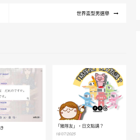
世界盃型男選舉
「豬隊友」，日文點講？
かき
18/07/2025