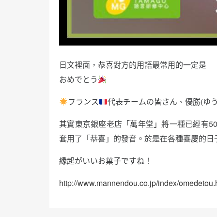
日文裡面，恭喜對方的用語最常用的一定是
おめでとう
フランス
代表チームの皆さん、優勝(ゆ
其實東京銀座老店「萬年堂」將一種已經有5
套用了「恭喜」的發音。於是在各種喜慶的日
縁起がいいお菓子ですね！
http://www.mannendou.co.jp/index/omedetou.