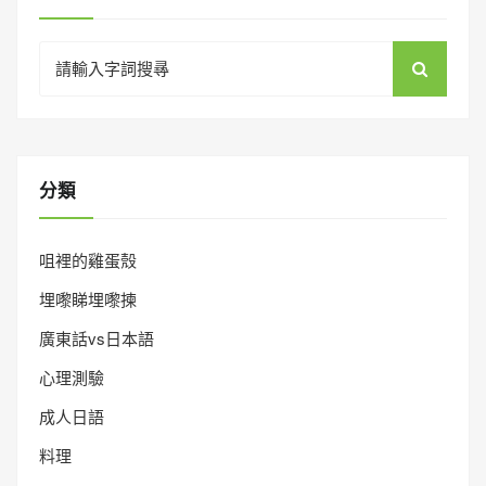
Search
for:
分類
咀裡的雞蛋殼
埋嚟睇埋嚟揀
廣東話vs日本語
心理測驗
成人日語
料理