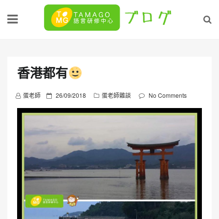
Skip
to
content
香港都有
P
蛋老師
26/09/2018
蛋老師雜談
No Comments
o
s
t
e
d
o
n