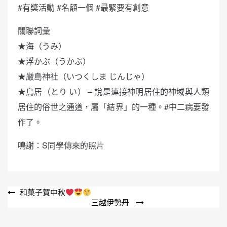
#有獎活動 #名額一個 #最緊要有創意
關聯詞彙
★海（うみ）
★浮かぶ（うかぶ）
★厳島神社（いつくしま じんじゃ）
★鳥居（とり い） – 說是連接神明居住的神域與人類
居住的俗世之通道，屬「結界」的一種。#中二病要發
作了。
鳴謝：S同學傳來的照片
文
和菓子賀中秋
三越伊勢丹
章
導