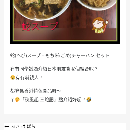
蛇(へび)スープ、もち米(ごめ)チャーハン セット
有冇同學試過介紹日本朋友食呢個組合呢？
有冇嚇親人？
都算係香港特色食品呀～
丫
「秋風起 三蛇肥」點介紹好呢？
文
あき は ばら