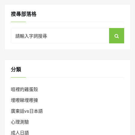
搜㝷部落格
Search
for:
分類
咀裡的雞蛋殼
埋嚟睇埋嚟揀
廣東話vs日本語
心理測驗
成人日語