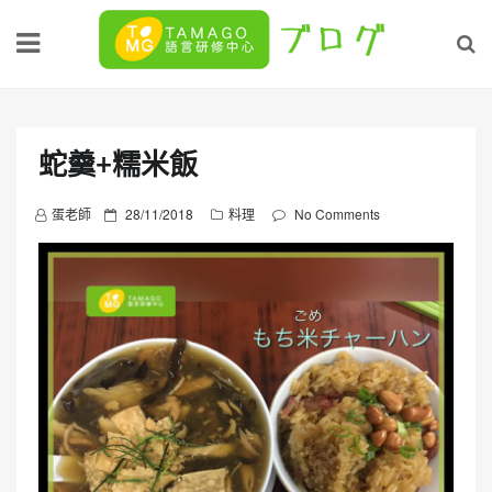
Skip
to
content
蛇羹+糯米飯
P
蛋老師
28/11/2018
料理
No Comments
o
s
t
e
d
o
n