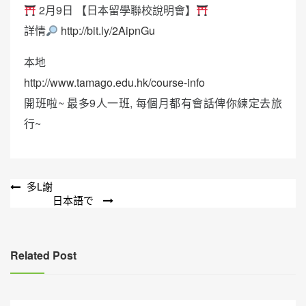
2月9日 【日本留學聯校說明會】
詳情
http://bit.ly/2AipnGu
本地
http://www.tamago.edu.hk/course-info
開班啦~ 最多9人一班, 每個月都有會話俾你練定去旅
行~
文
多L謝
日本語で
章
導
覽
Related Post