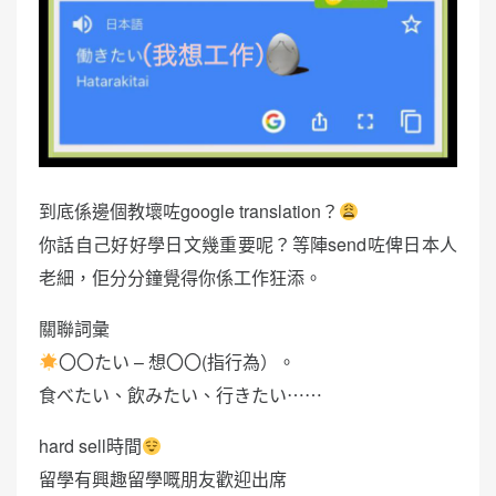
到底係邊個教壞咗google translation？
你話自己好好學日文幾重要呢？等陣send咗俾日本人
老細，佢分分鐘覺得你係工作狂添。
關聯詞彙
〇〇たい – 想〇〇(指行為）。
食べたい、飲みたい、行きたい⋯⋯
hard sell時間
留學有興趣留學嘅朋友歡迎出席