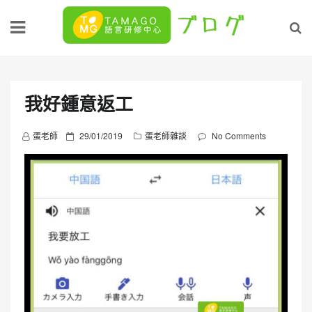
Skip
to
content
我好鍾意返工
P
蛋老師
29/01/2019
蛋老師雜談
No Comments
o
s
t
e
d
o
n