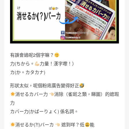
有誤會過呢2個字嘛？
力(ちから。
力量！漢字嚟！）
カ(か。カタカナ)
形狀太似，呢個粉底廣告變得好正
消せるカバー力
消除（雀斑之類，睇圖）的遮瑕
力
カバー力(かばーりょく) 係名詞。
消せるか(⁈)バーカ
遮到咩？低
能