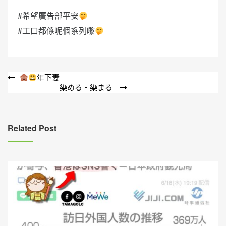
#希望廣告部平安
#工口都係呢個系列嚟
文
年下妻
染める・染まる
章
導
覽
Related Post