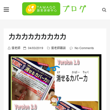
Skip
to
content
力カ力カ力カ力カ力
P
蛋老師
04/03/2019
蛋老師雜談
No Comments
o
s
t
e
d
o
n