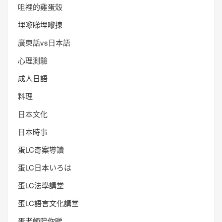
咀裡的雞蛋殼
埋嚟睇埋嚟揀
廣東話vs日本語
心理測驗
成人日語
料理
日本文化
日本時事
蛋LC奇案導讀
蛋LC日本いろは
蛋LC法學講堂
蛋LC語言文化講堂
蛋老師陪你睇