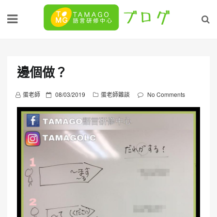
Skip
to
content
邊個做？
P
蛋老師
08/03/2019
蛋老師雜談
No Comments
o
s
t
e
d
o
n