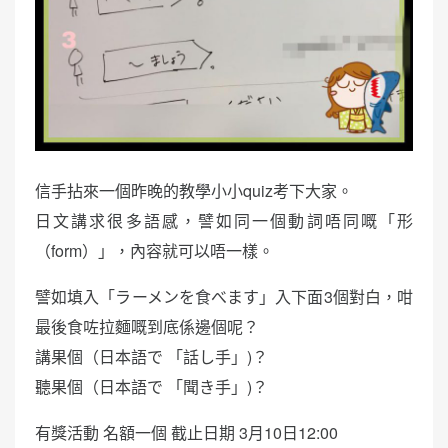
信手拈來一個昨晚的教學小小quiz考下大家。
日文講求很多語感，譬如同一個動詞唔同嘅「形
（form）」，內容就可以唔一樣。
譬如填入「ラーメンを食べます」入下面3個對白，咁
最後食咗拉麵嘅到底係邊個呢？
講果個（日本語で 「話し手」)？
聽果個（日本語で 「聞き手」)？
有獎活動 名額一個 截止日期 3月10日12:00