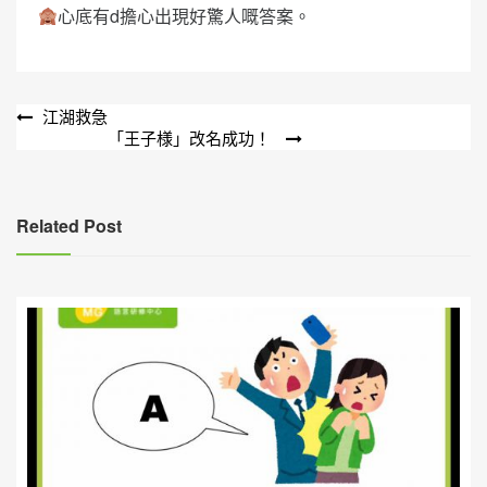
心底有d擔心出現好驚人嘅答案。
文
江湖救急
「王子様」改名成功！
章
導
覽
Related Post