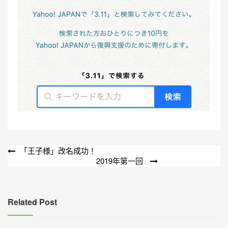
文
「王子様」改名成功！
2019年第一回
章
導
覽
Related Post