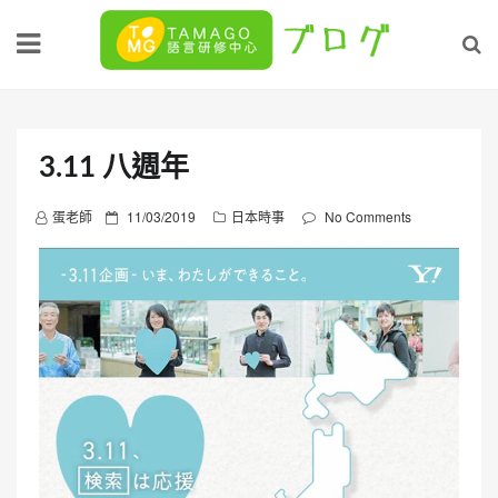
Skip
to
content
3.11 八週年
P
蛋老師
11/03/2019
日本時事
No Comments
o
s
t
e
d
o
n