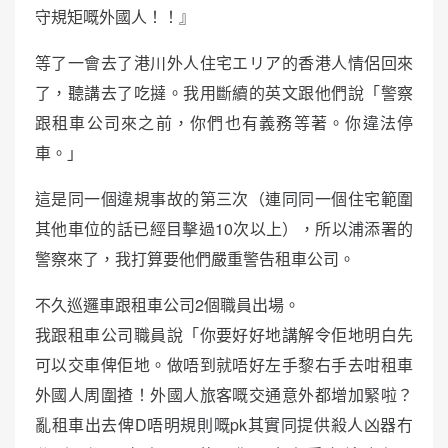
守規矩嘅外國人！！』
等了一會去了港川外人住宅エリア的香港人情侶回來
了，聽講去了吃撻。我用斷續的英文跟他們說「警察
跟租車公司來之前，你們也有義務等著。你違法停
車。」
這是同一個違規事故的第三次（連同同一個住宅範圍
其他車位的話已經目擊過10次以上），所以浦添署的
警察來了，我打算要他們嚴重警告租車公司。
不久巡邏車跟租車公司2個職員出場。
我跟租車公司職員說「你要好好地講解令佢地明白先
可以交車俾佢地。做唔到就唔好左手黎右手去咁租車
外國人周圍揸！外國人旅客嘅交通意外都增加緊啦？
亂租車出去俾D唔明規則嘅pk其實同提供殺人凶器冇