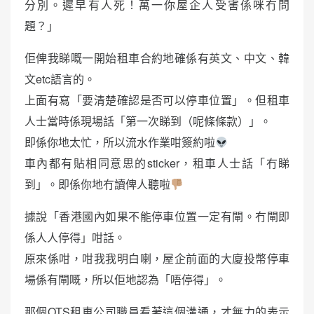
分別。遲早有人死！萬一你屋企人受害係咪冇問
題？」
佢俾我睇嘅一開始租車合約地確係有英文、中文、韓
文etc語言的。
上面有寫「要清楚確認是否可以停車位置」。但租車
人士當時係現場話「第一次睇到（呢條條款）」。
即係你地太忙，所以流水作業咁簽約啦
車內都有貼相同意思的sticker，租車人士話「冇睇
到」。即係你地冇讀俾人聽啦
據說「香港國內如果不能停車位置一定有閘。冇閘即
係人人停得」咁話。
原來係咁，咁我我明白喇，屋企前面的大廈投幣停車
場係有閘嘅，所以佢地認為「唔停得」。
那個OTS租車公司職員看著這個溝通，才無力的表示