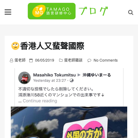
Skip
to
content
香港人又蜚聲國際
P
蛋老師
06/05/2019
蛋老師雜談
No Comments
o
s
t
e
d
o
n