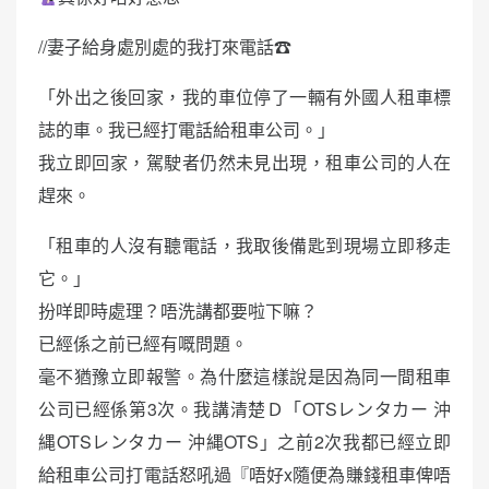
//妻子給身處別處的我打來電話☎︎
「外出之後回家，我的車位停了一輛有外國人租車標
誌的車。我已經打電話給租車公司。」
我立即回家，駕駛者仍然未見出現，租車公司的人在
趕來。
「租車的人沒有聽電話，我取後備匙到現場立即移走
它。」
扮咩即時處理？唔洗講都要啦下嘛？
已經係之前已經有嘅問題。
毫不猶豫立即報警。為什麼這樣說是因為同一間租車
公司已經係第3次。我講清楚Ｄ「OTSレンタカー 沖
縄OTSレンタカー 沖縄OTS」之前2次我都已經立即
給租車公司打電話怒吼過『唔好x隨便為賺錢租車俾唔