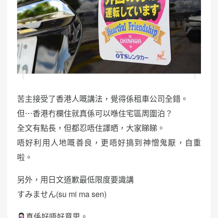
苦主接受了香港人嘅講法，覺得係租車公司全錯。
但⋯香港冇欄住就真係可以喺住宅區周圍泊？
全文有點長，但都忍唔住譯晒，大家睇睇。
唔好利用人地嘅善良，更唔好搞到神憎鬼厭，自重
啦。
另外，用日文道歉最低限度要識講
すみません(su mi ma sen)
真係好唔好意思。