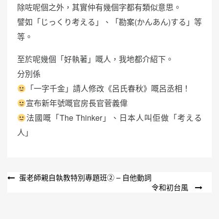
除咗呢個之外，其實仲有幾個字都有類似意思。
譬如「じっくり考える」、「勘案(かんあん)する」等
等。
至於呢幾個「好執著」嘅人，我地都介紹下。
分別係
「一字千金」請人修改《呂氏春秋》嘅呂丞相！
宣布新年號嘅官房長官菅義偉
法國嘅「The Thinker」、日本人叫佢做「考える
人」
文
蛋老師親自執教特別專題班② – 自他動詞
令和初台風
章
導