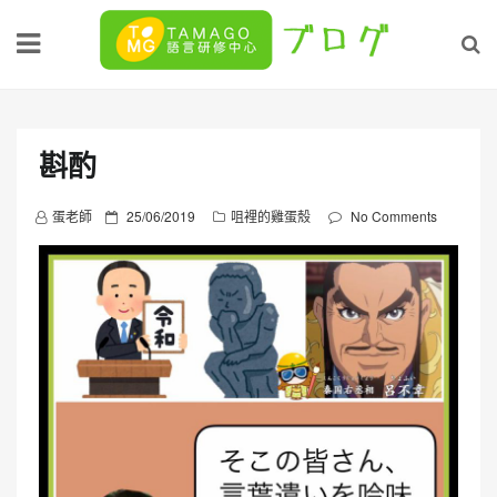
Skip
to
content
斟酌
P
蛋老師
25/06/2019
咀裡的雞蛋殼
No Comments
o
s
t
e
d
o
n