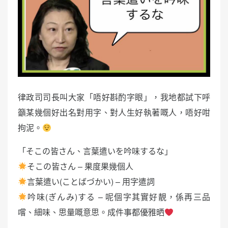
律政司司長叫大家「唔好斟酌字眼」，我地都試下呼
籲某幾個好出名對用字、對人生好執著嘅人，唔好咁
拘泥。
「そこの皆さん、言葉遣いを吟味するな」
そこの皆さん – 果度果幾個人
言葉遣い(ことばづかい) – 用字遣詞
吟味(ぎんみ)する – 呢個字其實好靚，係再三品
嚐、細味、思量嘅意思。成件事都優雅晒