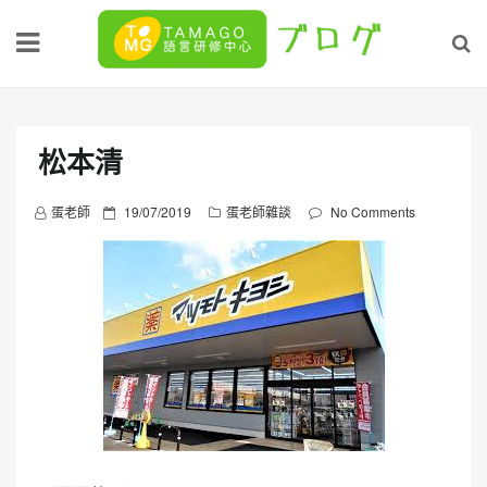
Skip
to
content
松本清
P
蛋老師
19/07/2019
蛋老師雜談
No Comments
o
s
t
e
d
o
n