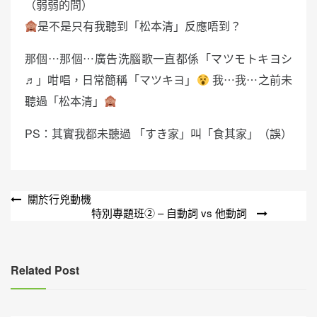
（弱弱的問）
是不是只有我聽到「松本清」反應唔到？
那個⋯那個⋯廣告洗腦歌一直都係「マツモトキヨシ
♬」咁唱，日常簡稱「マツキヨ」
我⋯我⋯之前未
聽過「松本清」
PS：其實我都未聽過 「すき家」叫「食其家」（誤）
文
關於行兇動機
特別專題班② – 自動詞 vs 他動詞
章
導
覽
Related Post