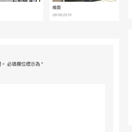
維園
09/06/2019
開。
必填欄位標示為
*