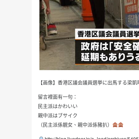
【画像】香港区議会議員選挙に出馬する梁凱
留言裡面有一句：
民主派はかわいい
親中派はブサイク
（民主派係靚女、親中派係豬扒）
http://blog.livedoor.jp/a_load/archives/540