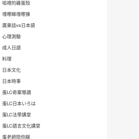
咀裡的雞蛋殼
埋嚟睇埋嚟揀
廣東話vs日本語
心理測驗
成人日語
料理
日本文化
日本時事
蛋LC奇案導讀
蛋LC日本いろは
蛋LC法學講堂
蛋LC語言文化講堂
蛋老師陪你睇