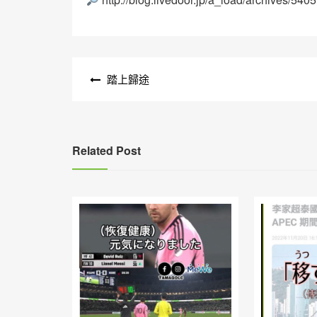
文
踏上歸途
章
導
覽
Related Post