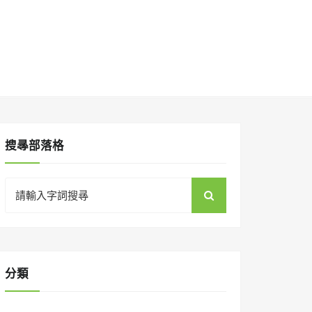
搜㝷部落格
Search
for:
分類