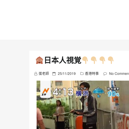
Skip
to
content
日本人視覚
P
蛋老師
25/11/2019
香港時事
No Commen
o
s
t
e
d
o
n