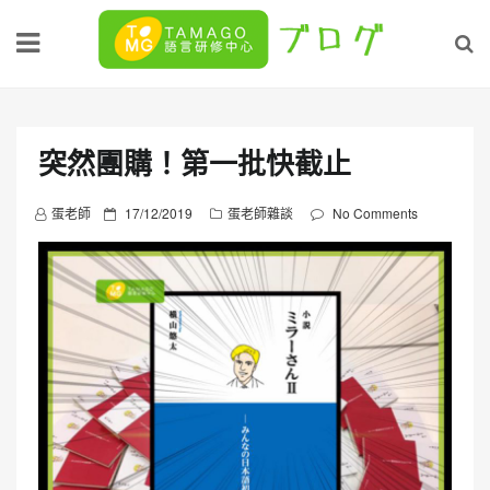
Skip
to
content
突然團購！第一批快截止
P
蛋老師
17/12/2019
蛋老師雜談
No Comments
o
s
t
e
d
o
n