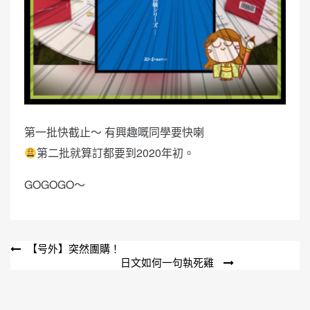
第一批快截止～ 有興趣嘅同學要快喇
第二批就算訂都要到2020年初。
GOGOGO～
文
【号外】突然團購！
日文如何一句執死雞
章
導