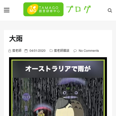
Skip
to
content
大雨
P
蛋老師
04/01/2020
蛋老師雜談
No Comments
o
s
t
e
d
o
n