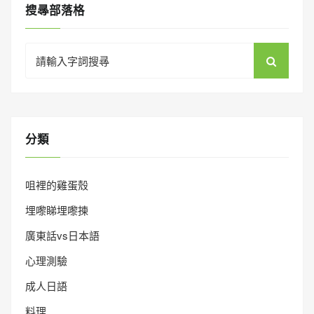
搜㝷部落格
Search
for:
分類
咀裡的雞蛋殼
埋嚟睇埋嚟揀
廣東話vs日本語
心理測驗
成人日語
料理