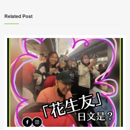
導
覽
Related Post