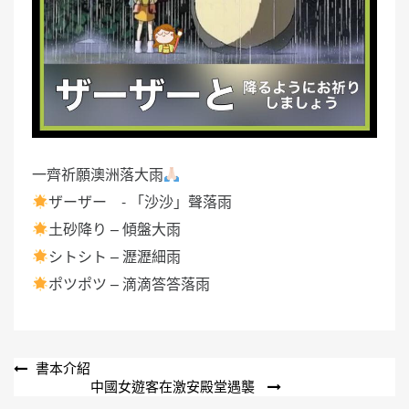
一齊祈願澳洲落大雨
ザーザー - 「沙沙」聲落雨
土砂降り – 傾盤大雨
シトシト – 瀝瀝細雨
ポツポツ – 滴滴答答落雨
文
書本介紹
中國女遊客在激安殿堂遇襲
章