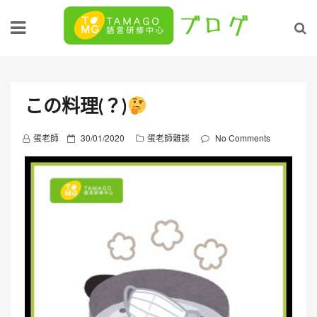
Skip
to
content
この料理(？)
P
蛋老師
30/01/2020
蛋老師雜談
No Comments
o
s
t
e
d
o
n