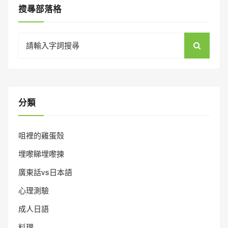
搜㝷部落格
Search
for:
分類
咀裡的雞蛋殼
埋嚟睇埋嚟揀
廣東話vs日本語
心理測驗
成人日語
料理