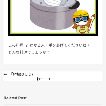
この料理(？)わかる人、手をあげてくださいね。
どんな料理でしょうか？
文
「悲報(ひほう)」
わー
章
導
覽
Related Post