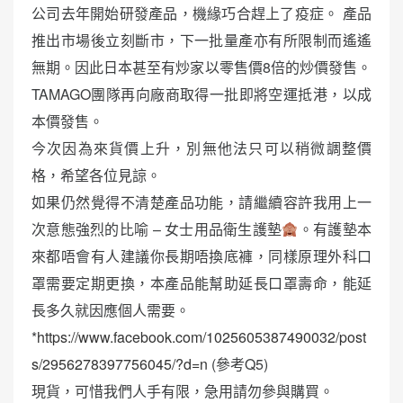
公司去年開始研發產品，機緣巧合趕上了疫症。 產品
推出市場後立刻斷市，下一批量產亦有所限制而遙遙
無期。因此日本甚至有炒家以零售價8倍的炒價發售。
TAMAGO團隊再向廠商取得一批即將空運抵港，以成
本價發售。
今次因為來貨價上升，別無他法只可以稍微調整價
格，希望各位見諒。
如果仍然覺得不清楚產品功能，請繼續容許我用上一
次意態強烈的比喻 – 女士用品衛生護墊
。有護墊本
來都唔會有人建議你長期唔換底褲，同樣原理外科口
罩需要定期更換，本產品能幫助延長口罩壽命，能延
長多久就因應個人需要。
*
https://www.facebook.com/1025605387490032/post
s/2956278397756045/?d=n
(參考Q5)
現貨，可惜我們人手有限，急用請勿參與購買。