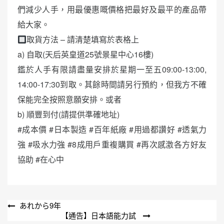
們減少人手，用最優惠嘅價格把最好及最平的產品帶
給大家。
取貨方法 – 請清楚填寫於表格上
a) 自取(天后英皇道25號景星中心16樓)
鑑於人手有限請盡量安排於星期一至五09:00-13:00,
14:00-17:30到取。其餘時間請另行預約，但我方不確
保能完全按照意願安排。或者
b) 順豐到付(請提供準確地址)
#成本價 #日本製造 #百年紙廠 #用過都讚好 #透氣力
強 #吸水力強 #8成用戶重複購買 #再次感激各方好友
協助 #在心中
文
あれから9年
【通告】日本語能力試
章