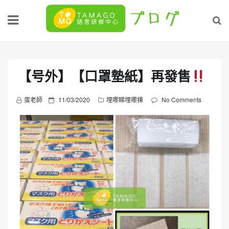
Skip
to
content
【号外】【口罩墊紙】再發售
P
蛋老師
11/03/2020
埋嚟睇埋嚟揀
No Comments
o
s
t
e
d
o
n