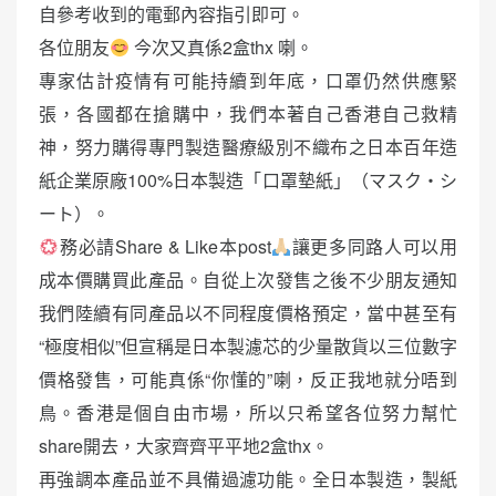
自參考收到的電郵內容指引即可。
各位朋友
今次又真係2盒thx 喇。
專家估計疫情有可能持續到年底，口罩仍然供應緊
張，各國都在搶購中，我們本著自己香港自己救精
神，努力購得專門製造醫療級別不織布之日本百年造
紙企業原廠100%日本製造「口罩墊紙」（マスク・シ
ート）。
務必請Share & Like本post
讓更多同路人可以用
成本價購買此產品。自從上次發售之後不少朋友通知
我們陸續有同產品以不同程度價格預定，當中甚至有
“極度相似”但宣稱是日本製濾芯的少量散貨以三位數字
價格發售，可能真係“你懂的”喇，反正我地就分唔到
鳥。香港是個自由市場，所以只希望各位努力幫忙
share開去，大家齊齊平平地2盒thx。
再強調本產品並不具備過濾功能。全日本製造，製紙