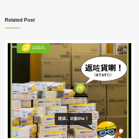
導
覽
Related Post