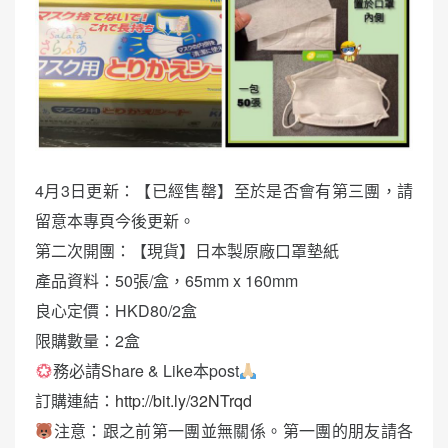
4月3日更新：【已經售罄】至於是否會有第三團，請
留意本專頁今後更新。
第二次開團：【現貨】日本製原廠口罩墊紙
產品資料：50張/盒，65mm x 160mm
良心定價：HKD80/2盒
限購數量：2盒
務必請Share & Like本post
訂購連結：
http://bit.ly/32NTrqd
注意：跟之前第一團並無關係。第一團的朋友請各