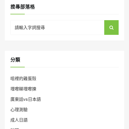
搜㝷部落格
Search
for:
分類
咀裡的雞蛋殼
埋嚟睇埋嚟揀
廣東話vs日本語
心理測驗
成人日語