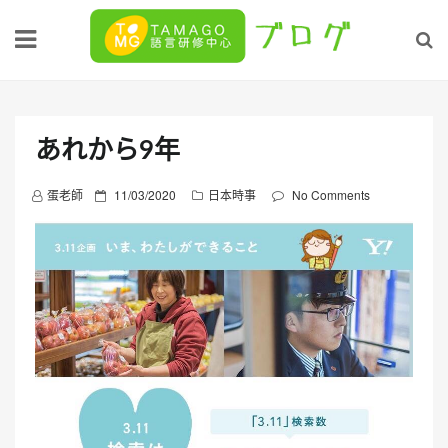
Skip
to
content
あれから9年
P
蛋老師
11/03/2020
日本時事
No Comments
o
s
t
e
d
o
n