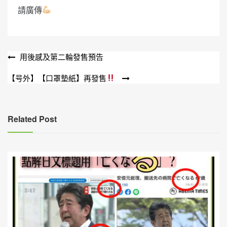
請廣傳
文
用後感及第二輪發售預告
章
【号外】【口罩墊紙】再發售
導
覽
Related Post