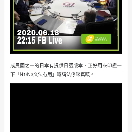
成員國之一的日本有提供日語版本，正好用來印證一
下「N1/N2文法冇用」嘅講法係咪真嘅。