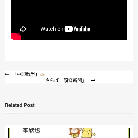
文
「中印戰爭」
さらば「頭條新聞」
章
導
覽
Related Post