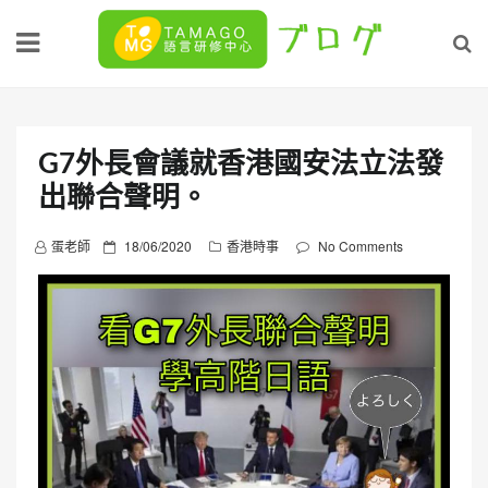
Skip
to
content
G7外長會議就香港國安法立法發
出聯合聲明。
P
蛋老師
18/06/2020
香港時事
No Comments
o
s
t
e
d
o
n