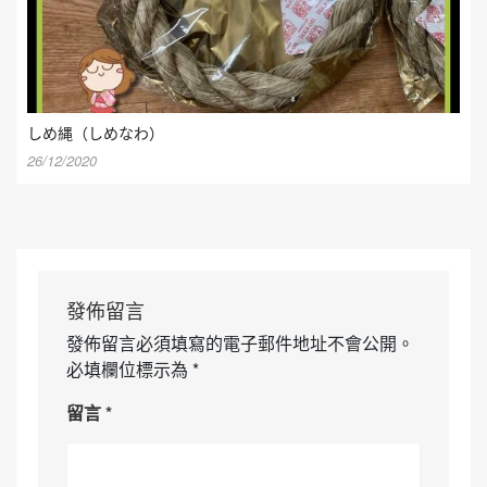
しめ縄（しめなわ）
26/12/2020
發佈留言
發佈留言必須填寫的電子郵件地址不會公開。
必填欄位標示為
*
留言
*