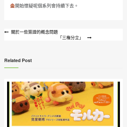
開始懷疑呢個系列會持續下去。
文
關於一些簽證的概念問題
「三権分立」
章
導
覽
Related Post