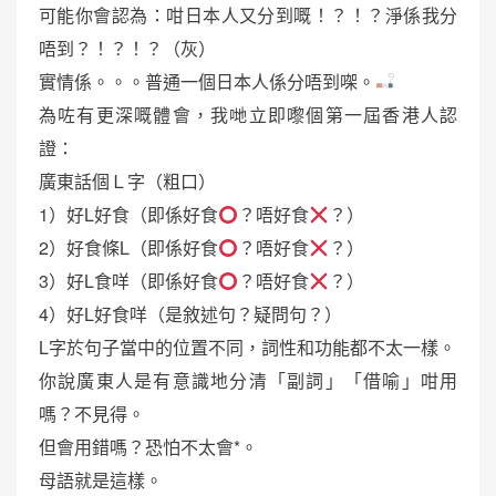
可能你會認為：咁日本人又分到嘅！？！？淨係我分
唔到？！？！？（灰）
實情係。。。普通一個日本人係分唔到㗎。
為咗有更深嘅體會，我哋立即嚟個第一屆香港人認
證：
廣東話個Ｌ字（粗口）
1）好L好食（即係好食
？唔好食
？）
2）好食條L（即係好食
？唔好食
？）
3）好L食咩（即係好食
？唔好食
？）
4）好L好食咩（是敘述句？疑問句？）
L字於句子當中的位置不同，詞性和功能都不太一樣。
你說廣東人是有意識地分清「副詞」「借喻」咁用
嗎？不見得。
但會用錯嗎？恐怕不太會*。
母語就是這樣。