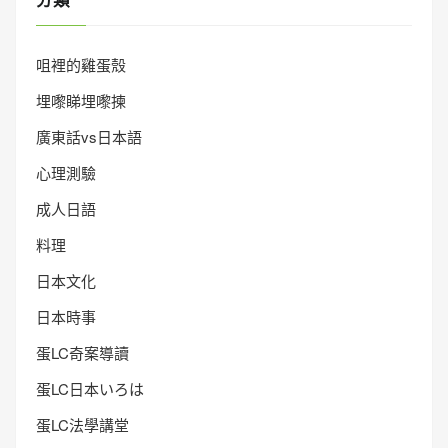
咀裡的雞蛋殼
埋嚟睇埋嚟揀
廣東話vs日本語
心理測驗
成人日語
料理
日本文化
日本時事
蛋LC奇案導讀
蛋LC日本いろは
蛋LC法學講堂