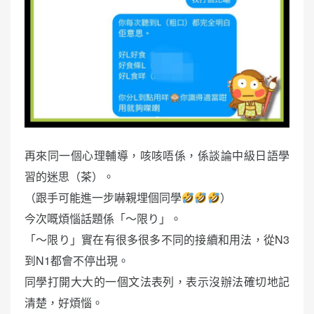
再來同一個心理輔導，咳咳唔係，係談論中級日語學
習的迷思（茶）。
（跟手可能進一步嚇親埋個同學
）
今次嘅煩惱話題係「〜限り」。
「〜限り」實在有很多很多不同的接續和用法，從N3
到N1都會不停出現。
同學打開大大的一個文法表列，表示沒辦法確切地記
清楚，好煩惱。