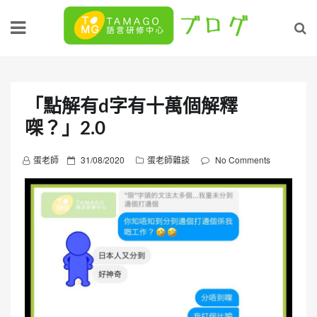
Skip
to
content
「點解有d字有十萬個解釋
㗎？」2.0
P
蛋老師
31/08/2020
蛋老師雜談
No Comments
o
s
t
e
d
o
n