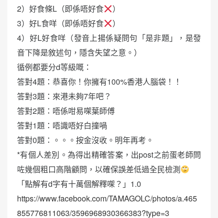
2）好食條L（即係唔好食
）
3）好L食咩（即係唔好食
）
4）好L好食咩（發音上揚係疑問句「是非題」，是發
音下降是敘述句，隱含失望之意。）
循例都要分d等級嘅：
答對4題：恭喜你！你擁有100%香港人腦袋！！
答對3題：來港未夠7年吧？
答對2題：唔係咁易㗎葉師傅
答對1題：唔識唔好白撞喎
答對0題：。。。按金沒收。明年再考。
*有個人差別。為得出精確答案，出post之前蛋老師問
咗幾個粗口高階顧問，以確保誤差低過全民檢測
「點解有d字有十萬個解釋㗎？」1.0
https://www.facebook.com/TAMAGOLC/photos/a.465
855776811063/3596968930366383?type=3