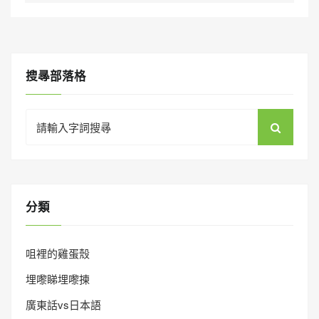
搜㝷部落格
Search
for:
分類
咀裡的雞蛋殼
埋嚟睇埋嚟揀
廣東話vs日本語