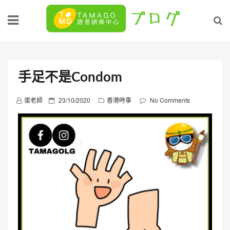
Skip
to
content
手足不是Condom
P
蛋老師
23/10/2020
香港時事
No Comments
o
s
t
e
d
o
n