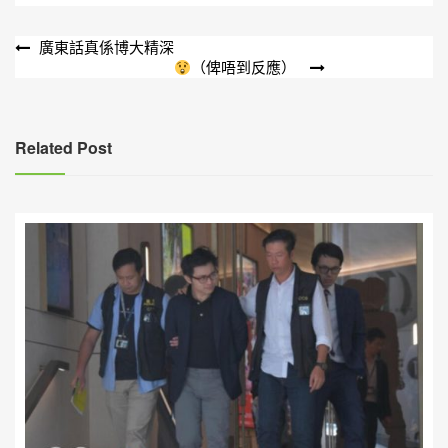
文
廣東話真係博大精深
（俾唔到反應）
章
導
覽
Related Post