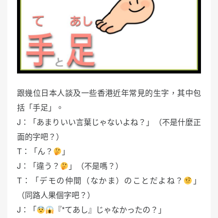
跟幾位日本人談及一些香港近年常見的生字，其中包
括「手足」。
J：「あまりいい言葉じゃないよね？」（不是什麼正
面的字吧？）
T：「ん？
」
J：「違う？
」（不是嗎？）
T：「デモの仲間（なかま）のことだよね？
」
（同路人果個字吧？）
J：「
『*てあし』じゃなかったの？」