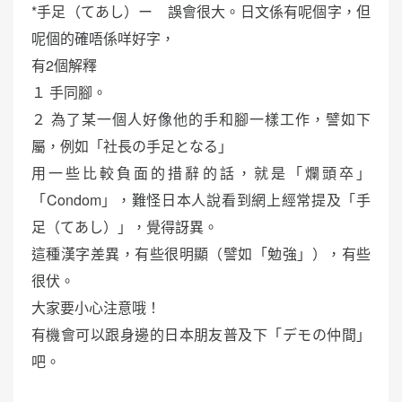
*手足（てあし）ー 誤會很大。日文係有呢個字，但
呢個的確唔係咩好字，
有2個解釋
１ 手同腳。
２ 為了某一個人好像他的手和腳一樣工作，譬如下
屬，例如「社長の手足となる」
用一些比較負面的措辭的話，就是「爛頭卒」
「Condom」，難怪日本人說看到網上經常提及「手
足（てあし）」，覺得訝異。
這種漢字差異，有些很明顯（譬如「勉強」），有些
很伏。
大家要小心注意哦！
有機會可以跟身邊的日本朋友普及下「デモの仲間」
吧。