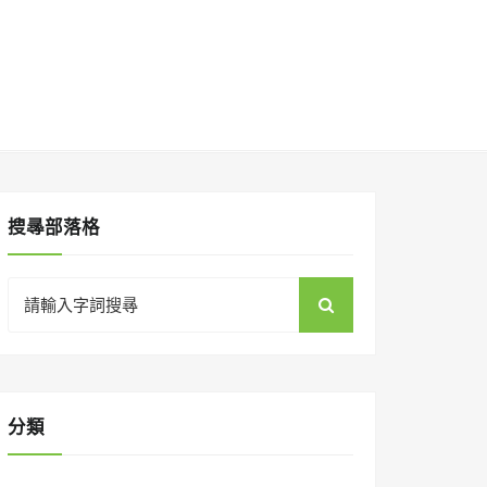
搜㝷部落格
Search
for:
分類