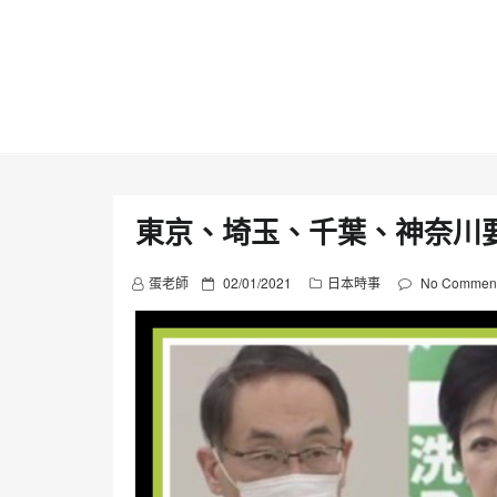
Skip
to
content
東京、埼玉、千葉、神奈川
P
蛋老師
02/01/2021
日本時事
No Commen
o
s
t
e
d
o
n