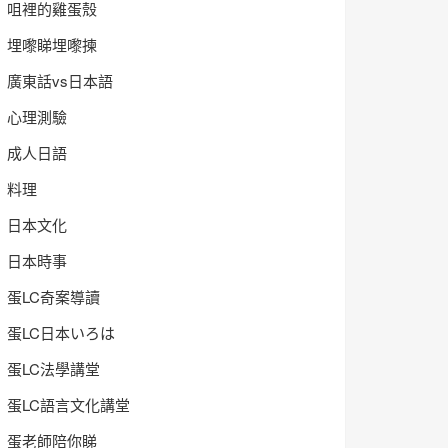
咀裡的雞蛋殼
埋嚟睇埋嚟揀
廣東話vs日本語
心理測驗
成人日語
料理
日本文化
日本時事
蛋LC奇案導讀
蛋LC日本いろは
蛋LC法學講堂
蛋LC語言文化講堂
蛋老師陪你睇