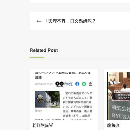
文
「天理不容」日文點講呢？
章
導
覽
Related Post
粉紅熊貓
龍角散