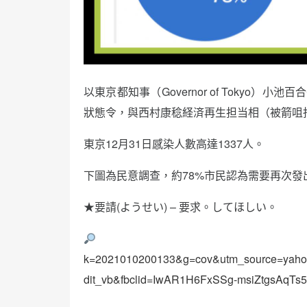
以東京都知事（Governor of Tokyo
狀態令，與西村康稔経済再生担当相（被箭咀
東京12月31日感染人數高達1337人。
下圖為民意調查，約78%市民認為需要再次發
★要請(ようせい) – 要求。してほしい。
k=2021010200133&g=cov&utm_source=yahoo
dit_vb&fbclid=IwAR1H6FxSSg-msiZtgsAq