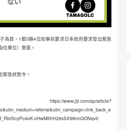
）小池百合子為首，1都3縣4位知事就要求日本政府要求發出緊急
指住果位）會面。
出緊急狀態令。
https://www.jiji.com/sp/article?
&utm_medium=referral&utm_campaign=link_back_e
Ts5f_RbrScyPc4oK-vHwM5hH26sSX98nnGONqv0