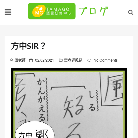
Skip
to
content
方中SIR？
P
蛋老師
02/02/2021
蛋老師雜談
No Comments
o
s
t
e
d
o
n