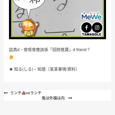
諗真d，會唔會應該係「招財進寶」d friend？
★ 知る(しる) – 知道（某某事情/資料）
文
うンチ
vsランチ
鬼は外福は内
章
導