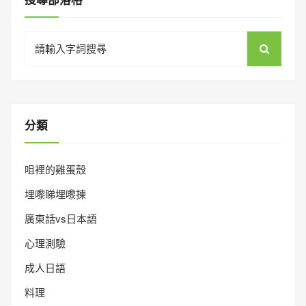
Search
for:
分類
咀裡的雞蛋殼
埋嚟睇埋嚟揀
廣東話vs日本語
心理測驗
成人日語
料理