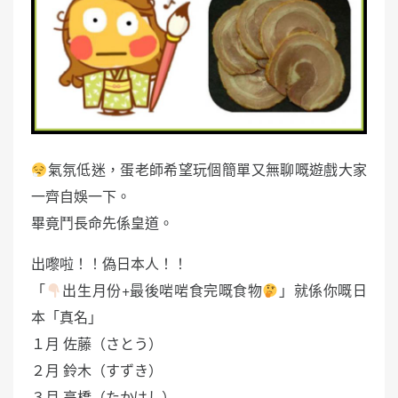
氣氛低迷，蛋老師希望玩個簡單又無聊嘅遊戲大家
一齊自娛一下。
畢竟鬥長命先係皇道。
出嚟啦！！偽日本人！！
「
出生月份+最後啱啱食完嘅食物
」就係你嘅日
本「真名」
１月 佐藤（さとう）
２月 鈴木（すずき）
３月 高橋（たかはし）