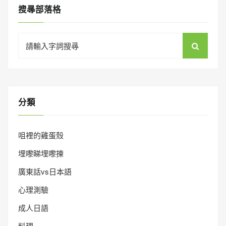
搜㝷部落格
Search
for:
分類
咀裡的雞蛋殼
埋嚟睇埋嚟揀
廣東話vs日本語
心理測驗
成人日語
料理