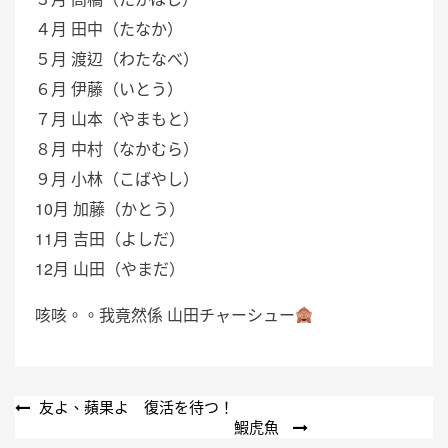
４月 田中（たなか）
５月 渡辺（わたなべ）
６月 伊藤（いとう）
７月 山本（やまもと）
８月 中村（なかむら）
９月 小林（こばやし）
10月 加藤（かとう）
11月 吉田（よしだ）
12月 山田（やまだ）
咳咳。。我竟然係 山田チャーシュー
文
友よ、蘋果よ 復活を待つ！
鰕虎魚
章