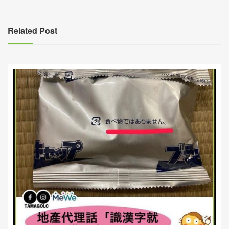
導
覽
Related Post