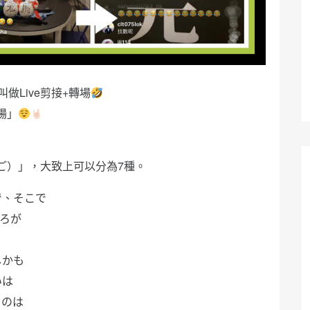
做Live剪接+轉場
場」
ご）」，大致上可以分為7種。
で、そこで
ろが
しかも
いは
うのは