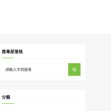
搜㝷部落格
Search
for:
分類