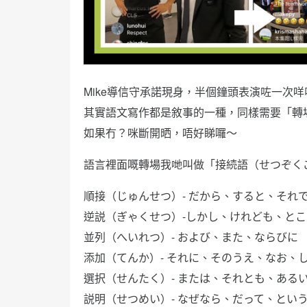
Mike導信守承諾現身，半個鐘頭表演咗一次咩叫
其實語文寫作都是敘事的一種，同樣需要「轉
如果冇？咪斷開晒，唔好睇囉～
語言裡面嘅轉場我哋叫做「接続語（せつぞく
順接（じゅんせつ）- だから、すると、それ
逆説（ぎゃくせつ）-しかし、けれども、とこ
並列（へいれつ）- および、また、ならびに
添加（てんか）- それに、そのうえ、なお、
選択（せんたく）- または、それとも、ある
説明（せつめい）- なぜなら、だって、とい