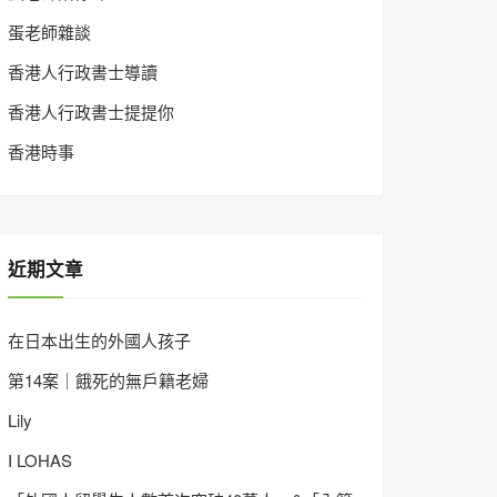
蛋老師雜談
香港人行政書士導讀
香港人行政書士提提你
香港時事
近期文章
在日本出生的外國人孩子
第14案｜餓死的無戶籍老婦
Lily
I LOHAS