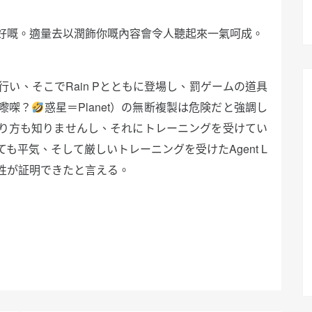
好嘅。適量去以潤飾你嘅內容會令人聽起來一氣呵成。
行い、そこでRain Pとともに登場し、罰ゲームの道具
嚟㗎？
惑星＝Planet）の無断複製は危険だと強調し
り方も知りませんし、それにトレーニングを受けてい
平気、そして厳しいトレーニングを受けたAgent L
性が証明できたと言える。