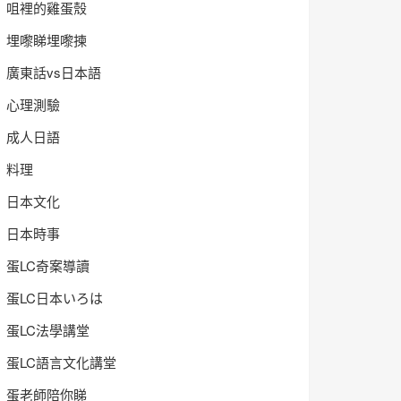
咀裡的雞蛋殼
埋嚟睇埋嚟揀
廣東話vs日本語
心理測驗
成人日語
料理
日本文化
日本時事
蛋LC奇案導讀
蛋LC日本いろは
蛋LC法學講堂
蛋LC語言文化講堂
蛋老師陪你睇