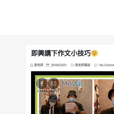
Skip
to
content
即興講下作文小技巧
P
蛋老師
29/06/2021
蛋老師雜談
No Comme
o
s
t
e
d
o
n