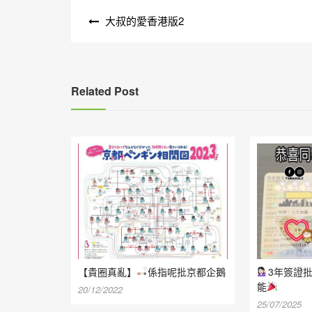
文
大叔的愛香港版2
章
導
覽
Related Post
【貴圈真亂】
係指呢批京都企鵝
3年簽證
能
20/12/2022
25/07/2025