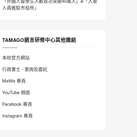
「外國人留學生人數首次突破40萬人」&「入管
人員進駐市役所」
TAMAGO語言研修中心其他連結
本校官方網站
行政書士 - 查詢及委託
MeWe 專頁
YouTube 頻道
Facebook 專頁
Instagram 專頁