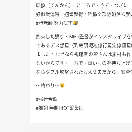
転換（てんかん）- ところで、さて、つぎに
好似煲湯咁，適當就得。唔係全部隊晒落去就
#蛋老師 努力試下
約束した通り、Mike監督がインスタライブを
であるデス惑星（到底頭呢粒係行星定係恆星
ました。なぜなら視聴者の皆さんは素材も作
ないからです。一方で、重いものを持ち上げても
ならダブル攻撃されたも大丈夫だから、安全
〜終わり〜
#強行合照
#謝謝 無制限OT編集団