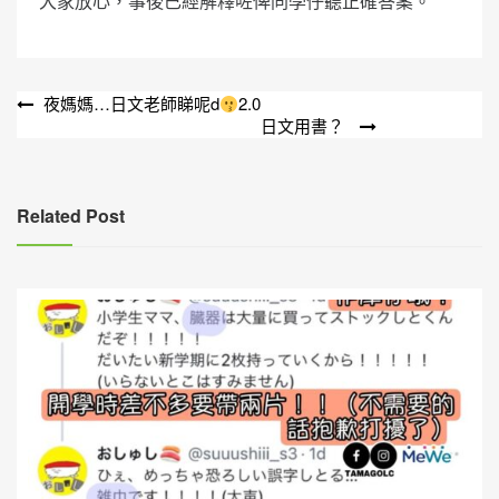
大家放心，事後已經解釋咗俾同學仔聽正確答案。
文
夜媽媽…日文老師睇呢d
2.0
日文用書？
章
導
覽
Related Post