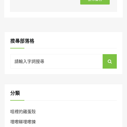
搜㝷部落格
Search
for:
分類
咀裡的雞蛋殼
埋嚟睇埋嚟揀