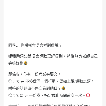
同學….你咁樣會唔會考到虛脫？
呢種助詞錯誤唔會導致理解唔到，然後無良老師自己
笑咗好耐
即係咁，你有一份考試卷要交。
◎まで ← 不停做同一個行動，譬如上課/運動之類。
咁答的話即係不停交卷到聽日？
◎までに ← 一份卷，指定截止時間前交一次。