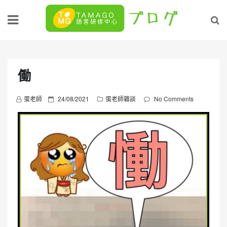
Skip
to
content
働
P
蛋老師
24/08/2021
蛋老師雜談
No Comments
o
s
t
e
d
o
n