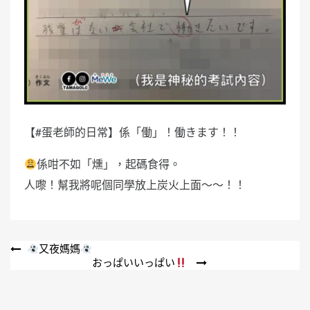
【#蛋老師的日常】係「働」！働きます！！
係咁不如「燻」，起碼食得。
人嚟！幫我將呢個同學放上炭火上面～～！！
文
又夜媽媽
おっぱいいっぱい
章
導