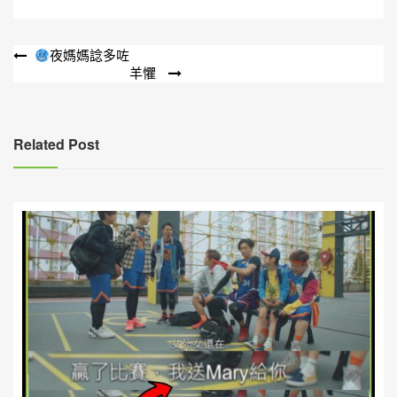
文
夜媽媽諗多咗
羊懼
章
導
覽
Related Post