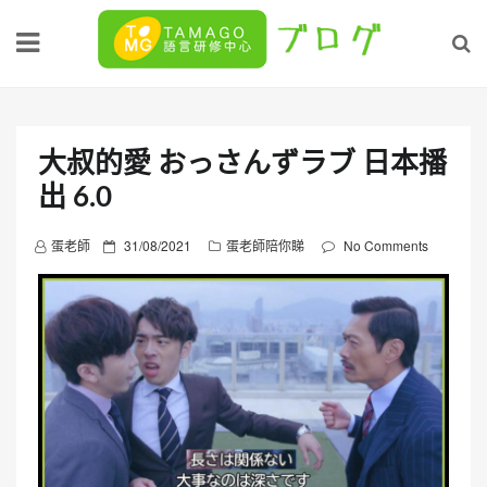
Skip
to
content
大叔的愛 おっさんずラブ 日本播
出 6.0
P
蛋老師
31/08/2021
蛋老師陪你睇
No Comments
o
s
t
e
d
o
n