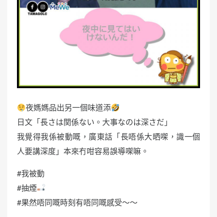
夜媽媽品出另一個味道添
日文「長さは関係ない。大事なのは深さだ」
我覺得我係被動嘅，廣東話「長唔係大晒㗎，識一個
人要講深度」本來冇咁容易誤導㗎嘛。
#我被動
#抽煙
#果然唔同嘅時刻有唔同嘅感受～～