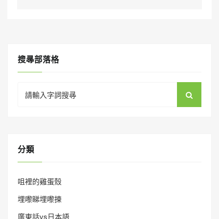
搜㝷部落格
Search
for:
分類
咀裡的雞蛋殼
埋嚟睇埋嚟揀
廣東話vs日本語