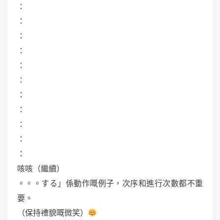
：
：
：
：
：
：
：
：
：
：
：
咳咳（繼續）
。。。する」係動作嘅例子，次序和進行次數都不重
要。
（保持禮貌嘅微笑）