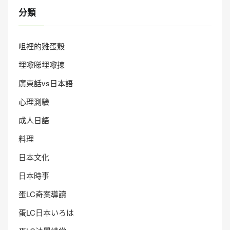
分類
咀裡的雞蛋殼
埋嚟睇埋嚟揀
廣東話vs日本語
心理測驗
成人日語
料理
日本文化
日本時事
蛋LC奇案導讀
蛋LC日本いろは