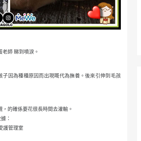
蛋老師 睇到噴淚。
小孩子因為種種原因而出現嘅代為撫養。後來引伸到毛孩
值觀，的確係要花很長時間去灌輸。
數據：
愛護管理室