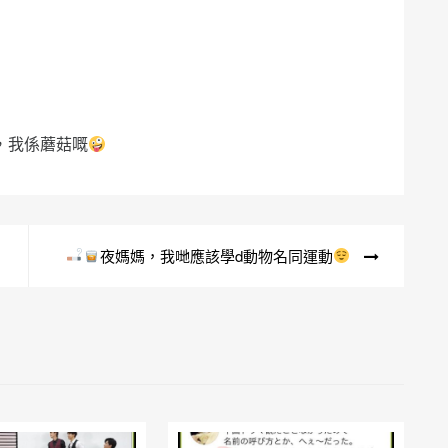
r，我係蘑菇嘅
夜媽媽，我哋應該學d動物名同運動