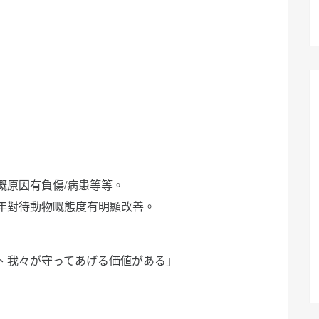
嘅原因有負傷/病患等等。
年對待動物嘅態度有明顯改善。
、我々が守ってあげる価値がある」