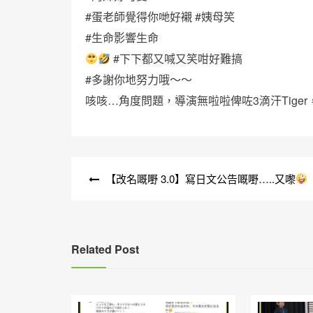
#蛋老師覺得你哋好襯 #姨母笑
#生命影響生命
#下下都又喊又笑咁好難搞
#多謝你地努力哦～～
咳咳…角度問題，導演無啦啦俾咗3滴汗Tige
文
【改名嘅嘢 3.0】寫日文公告嘅嘢…..又嚟
章
導
覽
Related Post