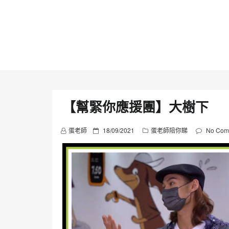
Skip
to
content
【幫緊你應援團】大樹下
P
蛋老師
18/09/2021
蛋老師陪你睇
No Com
o
s
t
e
d
o
n