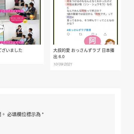
ございました
大叔的愛 おっさんずラブ 日本播
出 6.0
10/09/2021
開。
必填欄位標示為
*