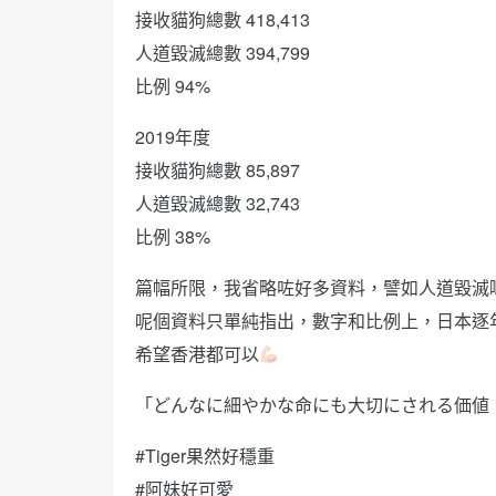
接收貓狗總數 418,413
人道毀滅總數 394,799
比例 94%
2019年度
接收貓狗總數 85,897
人道毀滅總數 32,743
比例 38%
篇幅所限，我省略咗好多資料，譬如人道毀滅
呢個資料只單純指出，數字和比例上，日本逐
希望香港都可以
「どんなに細やかな命にも大切にされる価値
#Tiger果然好穩重
#阿妹好可愛