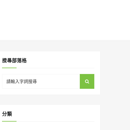
搜㝷部落格
Search
for:
分類