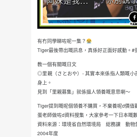
有冇同學睇咗呢一集？
Tiger最後帶出嘅訊息，真係好正面好感動。#
教一個有關嘅日文
◎里親（さとおや）- 其實本來係指人類嘅
身上。
見到「里親募集」就係搵人領養嘅意思喇～
Tiger提到嘅呢個領養不購買，不棄養呢d價
蛋老師做咗d資料搜集，大家參考一下日本嘅
資料來源：環境省自然環境局 総務課 動物
2004年度