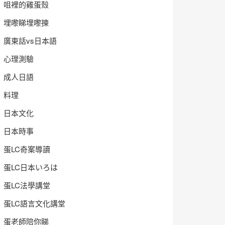
咀裡的雞蛋殼
埋嚟睇埋嚟揀
廣東話vs日本語
心理測驗
成人日語
料理
日本文化
日本時事
蛋LC奇案導讀
蛋LC日本いろは
蛋LC法學講堂
蛋LC語言文化講堂
蛋老師陪你睇