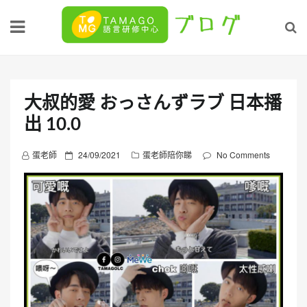
Skip
to
content
大叔的愛 おっさんずラブ 日本播
出 10.0
P
蛋老師
24/09/2021
蛋老師陪你睇
No Comments
o
s
t
e
d
o
n