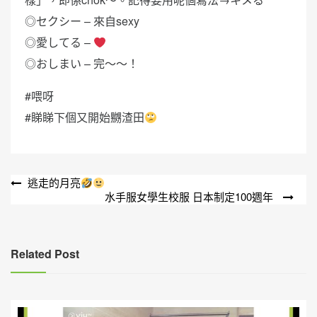
◎セクシー – 來自sexy
◎愛してる –
◎おしまい – 完～～！
#喂呀
#睇睇下個又開始嬲渣田
文
逃走的月亮
水手服女學生校服 日本制定100週年
章
導
覽
Related Post