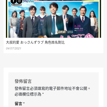
大叔的愛 おっさんずラブ 角色姓名對比
04/07/2021
發佈留言
發佈留言必須填寫的電子郵件地址不會公開。
必填欄位標示為
*
留言
*