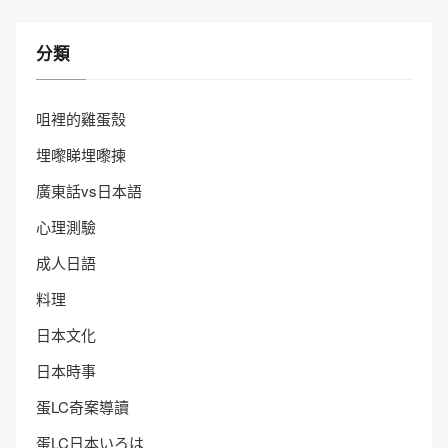
分類
咀裡的雞蛋殼
埋嚟睇埋嚟揀
廣東話vs日本語
心理測驗
成人日語
料理
日本文化
日本時事
蛋LC奇案導讀
蛋LC日本いろは