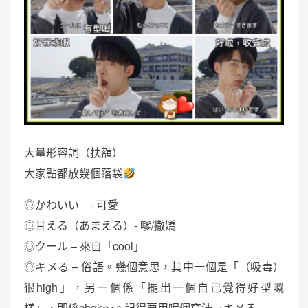
大量形容詞（扶額）
大家點都放幾個落袋
◎かわいい - 可愛
◎甘える（あまえる）- 嗲/撒嬌
◎クール – 來自「cool」
◎キメる – 俗語。幾個意思，其中一個是「（吸毒）
很high」，另一個係「擺出一個自己覺得好型嘅
樣」，即係chok～。記得要用呢個寫法→キメる