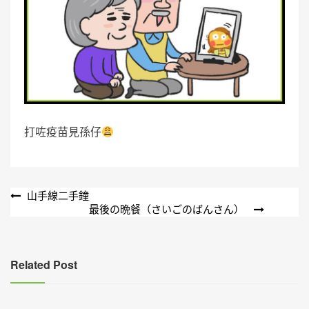
打咗疫苗見孫仔
文
山手線二手鐘
最後の晩餐（さいごのばんさん）
章
導
覽
Related Post