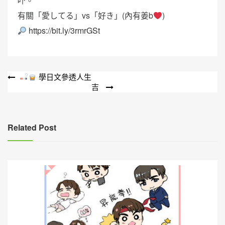
吓。
有關「愛してる」vs「好き」(內有姜b
)
https://bit.ly/3rmrGSt
文
學日文參透人生
吉
章
導
覽
Related Post