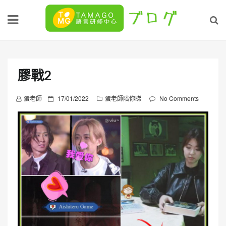
Skip
to
content
膠戰2
P
蛋老師
17/01/2022
蛋老師陪你睇
No Comments
o
s
t
e
d
o
n