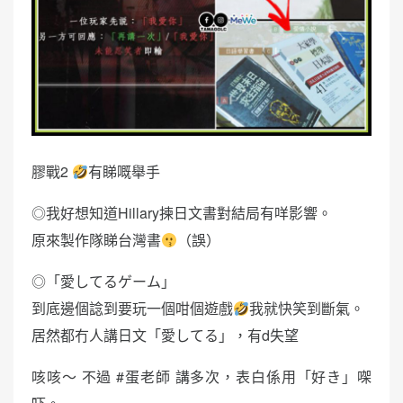
膠戰2
有睇嘅舉手
◎我好想知道Hillary揀日文書對結局有咩影響。
原來製作隊睇台灣書
（誤）
◎「愛してるゲーム」
到底邊個諗到要玩一個咁個遊戲
我就快笑到斷氣。
居然都冇人講日文「愛してる」，有d失望
咳咳～ 不過 #蛋老師 講多次，表白係用「好き」㗎