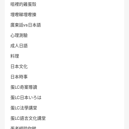
咀裡的雞蛋殼
埋嚟睇埋嚟揀
廣東話vs日本語
心理測驗
成人日語
料理
日本文化
日本時事
蛋LC奇案導讀
蛋LC日本いろは
蛋LC法學講堂
蛋LC語言文化講堂
蛋老師陪你睇