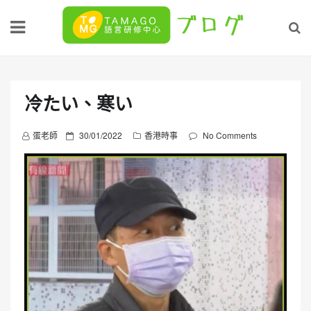
Skip
to
content
冷たい、寒い
P
蛋老師
30/01/2022
香港時事
No Comments
o
s
t
e
d
o
n