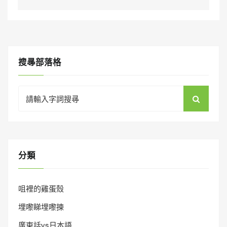
搜㝷部落格
Search
for:
分類
咀裡的雞蛋殼
埋嚟睇埋嚟揀
廣東話vs日本語