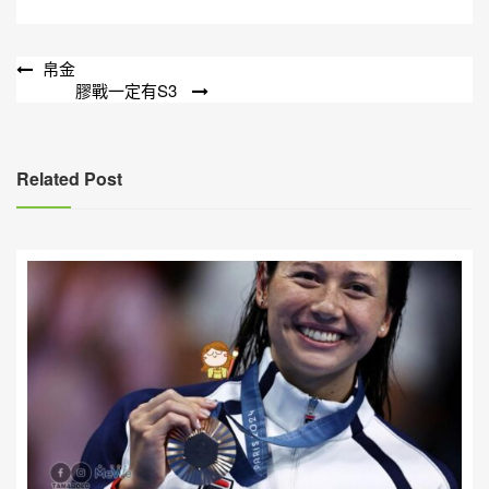
文
帛金
膠戰一定有S3
章
導
覽
Related Post