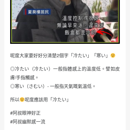
呢度大家要好好分清楚2個字「冷たい」「寒い」
◎冷たい（冷たい）一般指體感上的溫度低。譬如皮
膚/手指觸感。
◎寒い（さむい）- 一般指天氣嘅氣溫低。
所以
呢度應該用「冷たい」
#阿叔眼神好正
#阿叔幽默感一流