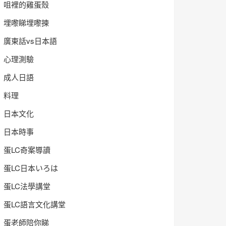
咀裡的雞蛋殼
埋嚟睇埋嚟揀
廣東話vs日本語
心理測驗
成人日語
料理
日本文化
日本時事
蛋LC奇案導讀
蛋LC日本いろは
蛋LC法學講堂
蛋LC語言文化講堂
蛋老師陪你睇