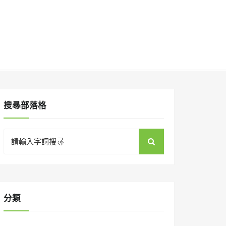
搜㝷部落格
Search
for:
分類