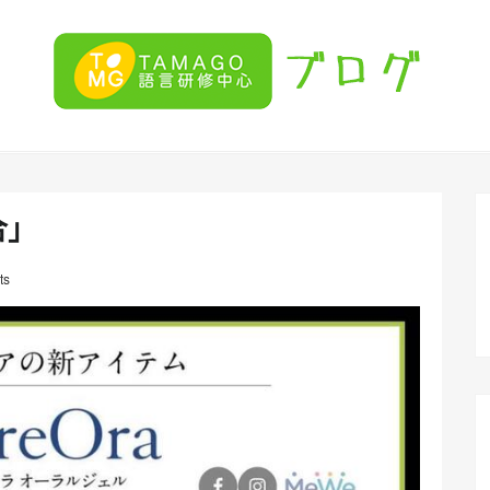
合」
ts