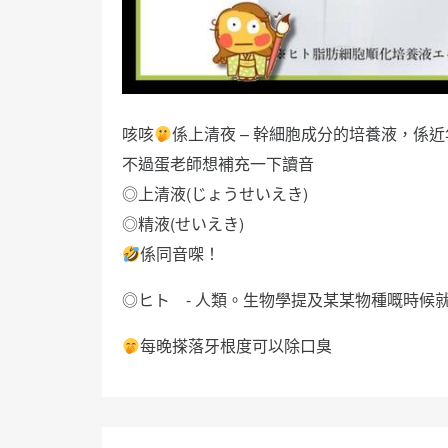
咳咳
係上清夜 – 幹細胞成分的培養液，係近
不過蛋老師想補充一下讀音
◎上清液(じょうせいえき)
◎精液(せいえき)
係同音㗎！
◎ヒト - 人類。生物學提及某某物種嘅時候
每晚搽落牙根度可以除口臭
文