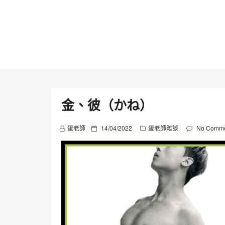
Skip
to
content
金、彼（かね）
P
蛋老師
14/04/2022
蛋老師雜談
No Comme
o
s
t
e
d
o
n