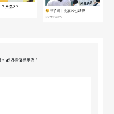
oor ？強盗だ？
甲子園｜比嘉公也監督
25/08/2025
開。
必填欄位標示為
*