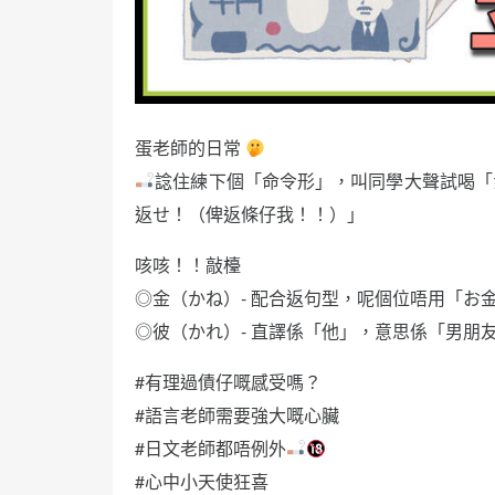
蛋老師的日常
諗住練下個「命令形」，叫同學大聲試喝「
返せ！（俾返條仔我！！）」
咳咳！！敲檯
◎金（かね）- 配合返句型，呢個位唔用「お
◎彼（かれ）- 直譯係「他」，意思係「男朋
#有理過債仔嘅感受嗎？
#語言老師需要強大嘅心臟
#日文老師都唔例外
#心中小天使狂喜