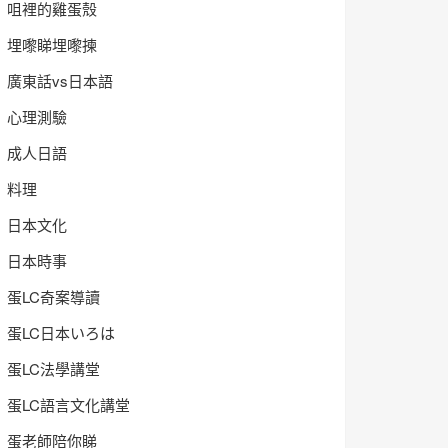
咀裡的雞蛋殼
埋嚟睇埋嚟揀
廣東話vs日本語
心理測驗
成人日語
料理
日本文化
日本時事
蛋LC奇案導讀
蛋LC日本いろは
蛋LC法學講堂
蛋LC語言文化講堂
蛋老師陪你睇