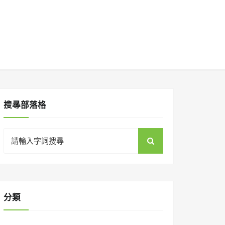
搜㝷部落格
Search
for:
分類