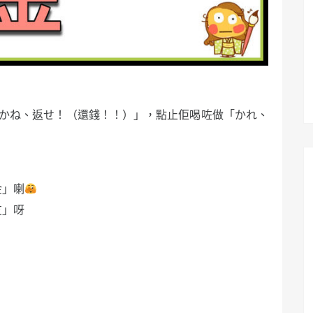
かね、返せ！（還錢！！）」，點止佢喝咗做「かれ、
金」喇
友」呀