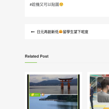
#趁機又可以貼圖
文
日元再創新低
留學生望下呢度
章
導
覽
Related Post